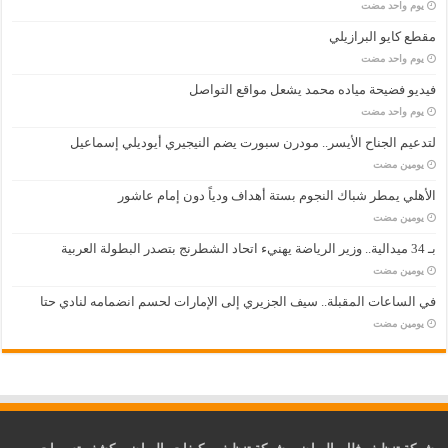
‏يوم واحد مضت
مقطع كايو البرازيلي
‏يوم واحد مضت
فيديو فضيحة مياده محمد يشعل مواقع التواصل
‏يوم واحد مضت
لتدعيم الجناح الأيسر.. مودرن سبورت يضم النيجيري أيوديلي إسماعيل
‏يومين مضت
الأهلي يمطر شباك النجوم بستة أهداف ودياً دون إمام عاشور
‏يومين مضت
بـ 34 ميدالية.. وزير الرياضة يهنيء اتحاد الشطرنج بتصدر البطولة العربية
‏يومين مضت
في الساعات المقبلة.. سيف الجزيري إلى الإمارات لحسم انضمامه لنادي حتا
‏يومين مضت