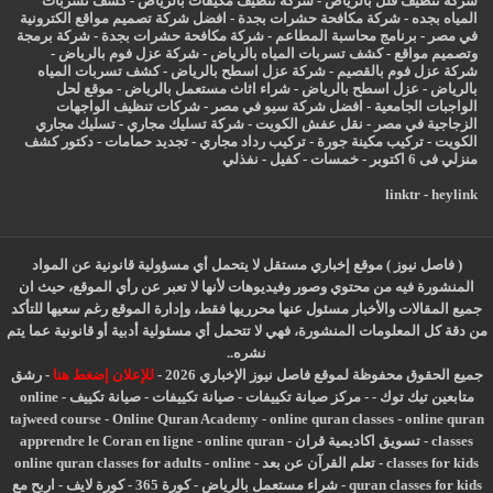
شركة تنظيف فلل بالرياض
-
شركة تنظيف مكيفات بالرياض
-
كشف تسربات
المياه بجده
-
شركة مكافحة حشرات بجدة
-
افضل شركة تصميم مواقع الكترونية
في مصر
-
برنامج محاسبة المطاعم
-
شركة مكافحة حشرات بجدة
-
شركة برمجة
وتصميم مواقع
-
كشف تسربات المياه بالرياض
-
شركة عزل فوم بالرياض
-
شركة عزل فوم بالقصيم
-
شركة عزل اسطح بالرياض
-
كشف تسربات المياه
بالرياض
-
عزل
اسطح بالرياض
-
شراء اثاث مستعمل بالرياض
-
موقع لحل
الواجبات الجامعية
-
افضل شركة سيو في مصر
-
شركات تنظيف الواجهات
الزجاجية في مصر
-
نقل عفش الكويت
-
شركة تسليك مجاري
-
تسليك مجاري
الكويت
-
تركيب مكينة جورة
-
تركيب رداد مجاري
-
تجديد حمامات
-
دكتور كشف
منزلي فى 6 اكتوبر
-
خمسات
-
كفيل
-
نفذلي
linktr
-
heylink
( فاصل نيوز ) موقع إخباري مستقل لا يتحمل أي مسؤولية قانونية عن المواد
المنشورة فيه من محتوي وصور وفيديوهات لأنها لا تعبر عن رأي الموقع، حيث ان
جميع المقالات والأخبار مسئول عنها محرريها فقط، وإدارة الموقع رغم سعيها للتأكد
من دقة كل المعلومات المنشورة، فهي لا تتحمل أي مسئولية أدبية أو قانونية عما يتم
نشره..
جميع الحقوق محفوظة لموقع فاصل نيوز الإخباري 2026 -
للإعلان إضغط هنا
-
رشق
متابعين تيك توك
-
-
مركز صيانة تكييفات
-
صيانة تكييفات
-
صيانة تكييف
-
online
tajweed course
-
Online Quran Academy
-
online quran classes
-
online quran
classes
-
تسويق اكاديمية قران
-
online quran
-
apprendre le Coran en ligne
classes for kids
-
تعلم القرآن عن بعد
-
online
-
online quran classes for adults
quran classes for kids
-
شراء مستعمل بالرياض
-
كورة 365
-
كورة لايف
-
اربح مع