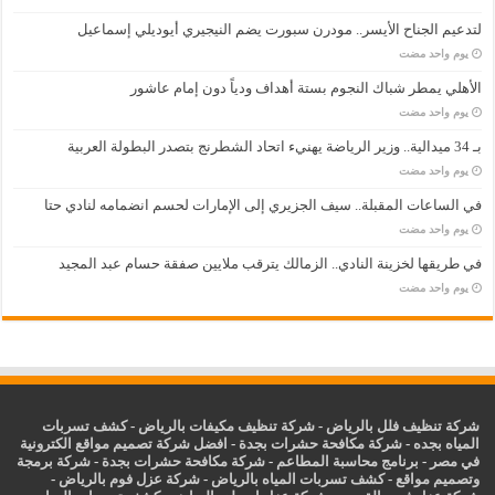
لتدعيم الجناح الأيسر.. مودرن سبورت يضم النيجيري أيوديلي إسماعيل
‏يوم واحد مضت
الأهلي يمطر شباك النجوم بستة أهداف ودياً دون إمام عاشور
‏يوم واحد مضت
بـ 34 ميدالية.. وزير الرياضة يهنيء اتحاد الشطرنج بتصدر البطولة العربية
‏يوم واحد مضت
في الساعات المقبلة.. سيف الجزيري إلى الإمارات لحسم انضمامه لنادي حتا
‏يوم واحد مضت
في طريقها لخزينة النادي.. الزمالك يترقب ملايين صفقة حسام عبد المجيد
‏يوم واحد مضت
شركة تنظيف فلل بالرياض
-
شركة تنظيف مكيفات بالرياض
-
كشف تسربات
المياه بجده
-
شركة مكافحة حشرات بجدة
-
افضل شركة تصميم مواقع الكترونية
في مصر
-
برنامج محاسبة المطاعم
-
شركة مكافحة حشرات بجدة
-
شركة برمجة
وتصميم مواقع
-
كشف تسربات المياه بالرياض
-
شركة عزل فوم بالرياض
-