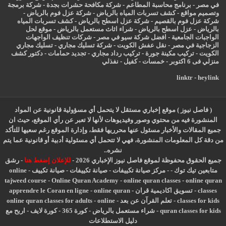
في مصر
-
برنامج محاسبة المطاعم
-
شركة مكافحة حشرات بجدة
-
شركة برمجة
وتصميم مواقع
-
كشف تسربات المياه بالرياض
-
شركة عزل فوم بالرياض
-
شركة عزل فوم بالقصيم
-
شركة عزل اسطح بالرياض
-
كشف تسربات المياه
بالرياض
-
عزل
اسطح بالرياض
-
شراء اثاث مستعمل بالرياض
-
موقع لحل
الواجبات الجامعية
-
افضل شركة سيو في مصر
-
شركات تنظيف الواجهات
الزجاجية في مصر
-
نقل عفش الكويت
-
شركة تسليك مجاري
-
تسليك مجاري
الكويت
-
تركيب مكينة جورة
-
تركيب رداد مجاري
-
تجديد حمامات
-
دكتور كشف
منزلي فى 6 اكتوبر
-
خمسات
-
كفيل
-
نفذلي
linktr
-
heylink
( فاصل نيوز ) موقع إخباري مستقل لا يتحمل أي مسؤولية قانونية عن المواد
المنشورة فيه من محتوي وصور وفيديوهات لأنها لا تعبر عن رأي الموقع، حيث ان
جميع المقالات والأخبار مسئول عنها محرريها فقط، وإدارة الموقع رغم سعيها للتأكد
من دقة كل المعلومات المنشورة، فهي لا تتحمل أي مسئولية أدبية أو قانونية عما يتم
نشره..
جميع الحقوق محفوظة لموقع فاصل نيوز الإخباري 2026 -
للإعلان إضغط هنا
-
رشق
متابعين تيك توك
-
-
مركز صيانة تكييفات
-
صيانة تكييفات
-
صيانة تكييف
-
online
tajweed course
-
Online Quran Academy
-
online quran classes
-
online quran
classes
-
تسويق اكاديمية قران
-
online quran
-
apprendre le Coran en ligne
classes for kids
-
تعلم القرآن عن بعد
-
online
-
online quran classes for adults
quran classes for kids
-
شراء مستعمل بالرياض
-
كورة 365
-
كورة لايف
-
اربح مع
دليل الاستطلاعات