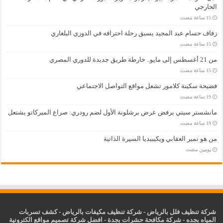
الخارجي
زفاف حسام عبد المجيد يسبق رحلة احترافه في الدوري البلغاري
من 21 أغسطس إلى مايو.. خارطة طريق جديدة للدوري المصري
فضيحة سكينة كلامور تشعل مواقع التواصل الاجتماعي
مانشستر سيتي يرفض عرض برشلونة الأول لضم رودري: صراع الميركاتو يشتعل
من هو نمير العقابي ويكيبيديا السيرة الذاتية
‏يومين مضت
شركة تنظيف فلل بالرياض
-
شركة تنظيف مكيفات بالرياض
-
كشف تسربات
المياه بجده
-
شركة مكافحة حشرات بجدة
-
افضل شركة تصميم مواقع الكترونية