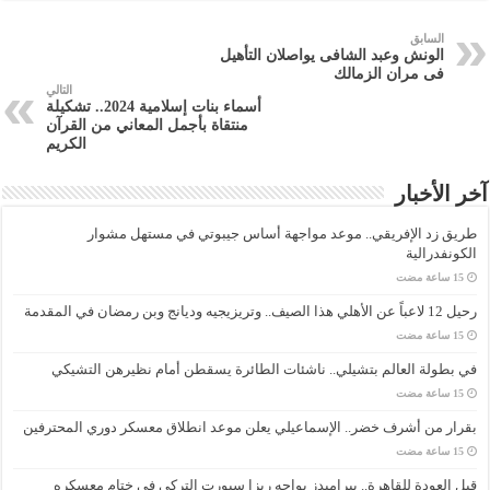
السابق
الونش وعبد الشافى يواصلان التأهيل
فى مران الزمالك
التالي
أسماء بنات إسلامية 2024.. تشكيلة
منتقاة بأجمل المعاني من القرآن
الكريم
آخر الأخبار
طريق زد الإفريقي.. موعد مواجهة أساس جيبوتي في مستهل مشوار
الكونفدرالية
رحيل 12 لاعباً عن الأهلي هذا الصيف.. وتريزيجيه وديانج وبن رمضان في المقدمة
في بطولة العالم بتشيلي.. ناشئات الطائرة يسقطن أمام نظيرهن التشيكي
بقرار من أشرف خضر.. الإسماعيلي يعلن موعد انطلاق معسكر دوري المحترفين
قبل العودة للقاهرة.. بيراميدز يواجه ريزا سبورت التركي في ختام معسكره