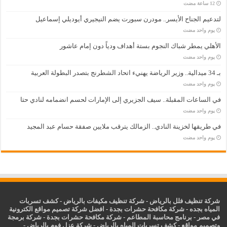
لتدعيم الجناح الأيسر.. مودرن سبورت يضم النيجيري أيوديلي إسماعيل
‏يوم واحد مضت
الأهلي يمطر شباك النجوم بستة أهداف ودياً دون إمام عاشور
‏يوم واحد مضت
بـ 34 ميدالية.. وزير الرياضة يهنيء اتحاد الشطرنج بتصدر البطولة العربية
‏يوم واحد مضت
في الساعات المقبلة.. سيف الجزيري إلى الإمارات لحسم انضمامه لنادي حتا
‏يوم واحد مضت
في طريقها لخزينة النادي.. الزمالك يترقب ملايين صفقة حسام عبد المجيد
‏يوم واحد مضت
شركة تنظيف فلل بالرياض
-
شركة تنظيف مكيفات بالرياض
-
كشف تسربات
المياه بجده
-
شركة مكافحة حشرات بجدة
-
افضل شركة تصميم مواقع الكترونية
في مصر
-
برنامج محاسبة المطاعم
-
شركة مكافحة حشرات بجدة
-
شركة برمجة
وتصميم مواقع
-
كشف تسربات المياه بالرياض
-
شركة عزل فوم بالرياض
-