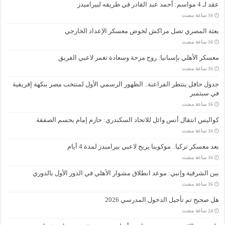
عقد لـ 4 مواسم: أحمد عبد القادر في طريقه لبيراميدز
بعثة المصري تصل مراكش لخوض معسكر الإعداد الخارجي
معسكر الأهلي بإسبانيا: روح مرحة وسعادة تغمر لاعبي الفريق
جدول حافل ينتظر الفراعنة.. الظهور الرسمي الأول لمنتخب مصر بنكهة إفريقية
في سبتمبر
كواليس انتقال أنس وائل للاتحاد السكندري: حازم إمام يحسم الصفقة
بعد معسكر تركيا.. موكوينا يريح لاعبي بيراميدز لمدة 4 أيام
بين الشرقية وإنبي: موعد انطلاق مشوار الأهلي في الدور الأول بالدوري
هل صحيح تم تأجيل الدخول المدرسي 2026