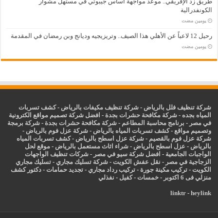
طريق زد الإفريقي.. موعد مواجهة أساس جيبوتي في مستهل مشوار
الكونفدرالية
‏يومين مضت
رحيل 12 لاعباً عن الأهلي هذا الصيف.. وتريزيجيه وديانج وبن رمضان في المقدمة
‏يومين مضت
شركة تنظيف فلل بالرياض
-
شركة تنظيف مكيفات بالرياض
-
كشف تسربات
المياه بجده
-
شركة مكافحة حشرات بجدة
-
افضل شركة تصميم مواقع الكترونية
في مصر
-
برنامج محاسبة المطاعم
-
شركة مكافحة حشرات بجدة
-
شركة برمجة
وتصميم مواقع
-
كشف تسربات المياه بالرياض
-
شركة عزل فوم بالرياض
-
شركة عزل فوم بالقصيم
-
شركة عزل اسطح بالرياض
-
كشف تسربات المياه
بالرياض
-
عزل
اسطح بالرياض
-
شراء اثاث مستعمل بالرياض
-
موقع لحل
الواجبات الجامعية
-
افضل شركة سيو في مصر
-
شركات تنظيف الواجهات
الزجاجية في مصر
-
نقل عفش الكويت
-
شركة تسليك مجاري
-
تسليك مجاري
الكويت
-
تركيب مكينة جورة
-
تركيب رداد مجاري
-
تجديد حمامات
-
دكتور كشف
منزلي فى 6 اكتوبر
-
خمسات
-
كفيل
-
نفذلي
linktr
-
heylink