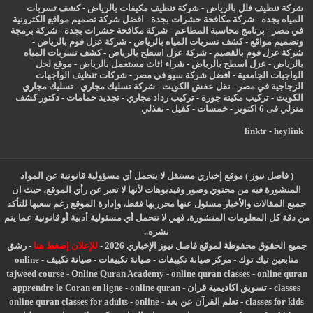
شركة تنظيف فلل بالرياض
-
شركة تنظيف مكيفات بالرياض
-
كشف تسربات
المياه بجده
-
شركة مكافحة حشرات بجدة
-
افضل شركة تصميم مواقع الكترونية
في مصر
-
برنامج محاسبة المطاعم
-
شركة مكافحة حشرات بجدة
-
شركة برمجة
وتصميم مواقع
-
كشف تسربات المياه بالرياض
-
شركة عزل فوم بالرياض
-
شركة عزل فوم بالقصيم
-
شركة عزل اسطح بالرياض
-
كشف تسربات المياه
بالرياض
-
عزل
اسطح بالرياض
-
شراء اثاث مستعمل بالرياض
-
موقع لحل
الواجبات الجامعية
-
افضل شركة سيو في مصر
-
شركات تنظيف الواجهات
الزجاجية في مصر
-
نقل عفش الكويت
-
شركة تسليك مجاري
-
تسليك مجاري
الكويت
-
تركيب مكينة جورة
-
تركيب رداد مجاري
-
تجديد حمامات
-
دكتور كشف
منزلي فى 6 اكتوبر
-
خمسات
-
كفيل
-
نفذلي
linktr
-
heylink
( فاصل نيوز ) موقع إخباري مستقل لا يتحمل أي مسؤولية قانونية عن المواد
المنشورة فيه من محتوي وصور وفيديوهات لأنها لا تعبر عن رأي الموقع، حيث ان
جميع المقالات والأخبار مسئول عنها محرريها فقط، وإدارة الموقع رغم سعيها للتأكد
من دقة كل المعلومات المنشورة، فهي لا تتحمل أي مسئولية أدبية أو قانونية عما يتم
نشره..
جميع الحقوق محفوظة لموقع فاصل نيوز الإخباري 2026 -
للإعلان إضغط هنا
-
رشق
متابعين تيك توك
-
مركز صيانة تكييفات
-
صيانة تكييفات
-
صيانة تكييف
-
online
tajweed course
-
Online Quran Academy
-
online quran classes
-
online quran
classes
-
تسويق اكاديمية قران
-
online quran
-
apprendre le Coran en ligne
classes for kids
-
تعلم القرآن عن بعد
-
online
-
online quran classes for adults