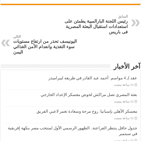
السابق
رئيس اللجنة البارالمبية يطمئن على
استعدادات استقبال البعثة المصرية
فى باريس
التالي
اليونيسف تحذر من ارتفاع مستويات
سوء التغذية وانعدام الأمن الغذائي
اليمن
آخر الأخبار
عقد لـ 4 مواسم: أحمد عبد القادر في طريقه لبيراميدز
بعثة المصري تصل مراكش لخوض معسكر الإعداد الخارجي
معسكر الأهلي بإسبانيا: روح مرحة وسعادة تغمر لاعبي الفريق
جدول حافل ينتظر الفراعنة.. الظهور الرسمي الأول لمنتخب مصر بنكهة إفريقية
في سبتمبر