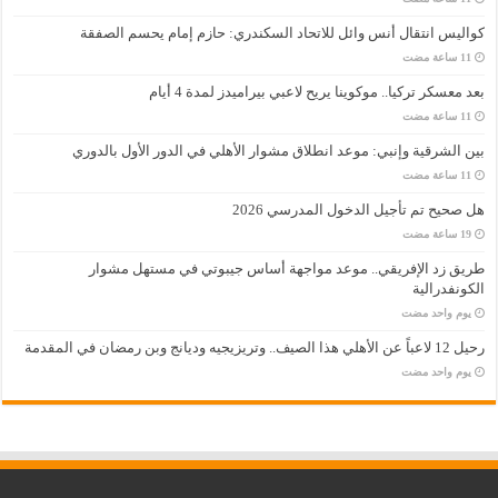
كواليس انتقال أنس وائل للاتحاد السكندري: حازم إمام يحسم الصفقة
بعد معسكر تركيا.. موكوينا يريح لاعبي بيراميدز لمدة 4 أيام
بين الشرقية وإنبي: موعد انطلاق مشوار الأهلي في الدور الأول بالدوري
هل صحيح تم تأجيل الدخول المدرسي 2026
طريق زد الإفريقي.. موعد مواجهة أساس جيبوتي في مستهل مشوار
الكونفدرالية
‏يوم واحد مضت
رحيل 12 لاعباً عن الأهلي هذا الصيف.. وتريزيجيه وديانج وبن رمضان في المقدمة
‏يوم واحد مضت