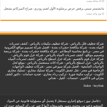
مانشستر سيتي يرفض عرض برشلونة الأول لضم رودري: صراع الميركاتو يشتعل
‏يوم واحد مضت
شركة تنظيف فلل بالرياض
-
شركة تنظيف مكيفات بالرياض
-
كشف تسربات
المياه بجده
-
شركة مكافحة حشرات بجدة
-
افضل شركة تصميم مواقع الكترونية
في مصر
-
برنامج محاسبة المطاعم
-
شركة مكافحة حشرات بجدة
-
شركة برمجة
وتصميم مواقع
-
كشف تسربات المياه بالرياض
-
شركة عزل فوم بالرياض
-
شركة عزل فوم بالقصيم
-
شركة عزل اسطح بالرياض
-
كشف تسربات المياه
بالرياض
-
عزل
اسطح بالرياض
-
شراء اثاث مستعمل بالرياض
-
موقع لحل
الواجبات الجامعية
-
افضل شركة سيو في مصر
-
شركات تنظيف الواجهات
الزجاجية في مصر
-
نقل عفش الكويت
-
شركة تسليك مجاري
-
تسليك مجاري
الكويت
-
تركيب مكينة جورة
-
تركيب رداد مجاري
-
تجديد حمامات
-
دكتور كشف
منزلي فى 6 اكتوبر
-
خمسات
-
كفيل
-
نفذلي
linktr
-
heylink
( فاصل نيوز ) موقع إخباري مستقل لا يتحمل أي مسؤولية قانونية عن المواد
المنشورة فيه من محتوي وصور وفيديوهات لأنها لا تعبر عن رأي الموقع، حيث ان