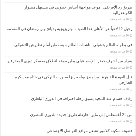
طريق زد الإفريقي.. موعد مواجهة أساس جيبوتي في مستهل مشوار
الكونفدرالية
رحيل 12 لاعباً عن الأهلي هذا الصيف.. وتريزيجيه وديانج وبن رمضان في المقدمة
في بطولة العالم بتشيلي.. ناشئات الطائرة يسقطن أمام نظيرهن التشيكي
بقرار من أشرف خضر.. الإسماعيلي يعلن موعد انطلاق معسكر دوري المحترفين
قبل العودة للقاهرة.. بيراميدز يواجه ريزا سبورت التركي في ختام معسكره
الخارجي
زفاف حسام عبد المجيد يسبق رحلة احترافه في الدوري البلغاري
من 21 أغسطس إلى مايو.. خارطة طريق جديدة للدوري المصري
فضيحة سكينة كلامور تشعل مواقع التواصل الاجتماعي