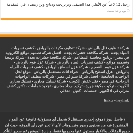
رحيل 12 لاعباً عن الأهلي هذا الصيف.. وتريزيجيه وديانج وبن رمضان في المقدمة
‏يوم واحد مضت
شركة تنظيف فلل بالرياض
-
شركة تنظيف مكيفات بالرياض
-
كشف تسربات
المياه بجده
-
شركة مكافحة حشرات بجدة
-
افضل شركة تصميم مواقع الكترونية
في مصر
-
برنامج محاسبة المطاعم
-
شركة مكافحة حشرات بجدة
-
شركة برمجة
وتصميم مواقع
-
كشف تسربات المياه بالرياض
-
شركة عزل فوم بالرياض
-
شركة عزل فوم بالقصيم
-
شركة عزل اسطح بالرياض
-
كشف تسربات المياه
بالرياض
-
عزل
اسطح بالرياض
-
شراء اثاث مستعمل بالرياض
-
موقع لحل
الواجبات الجامعية
-
افضل شركة سيو في مصر
-
شركات تنظيف الواجهات
الزجاجية في مصر
-
نقل عفش الكويت
-
شركة تسليك مجاري
-
تسليك مجاري
الكويت
-
تركيب مكينة جورة
-
تركيب رداد مجاري
-
تجديد حمامات
-
دكتور كشف
منزلي فى 6 اكتوبر
-
خمسات
-
كفيل
-
نفذلي
linktr
-
heylink
( فاصل نيوز ) موقع إخباري مستقل لا يتحمل أي مسؤولية قانونية عن المواد
المنشورة فيه من محتوي وصور وفيديوهات لأنها لا تعبر عن رأي الموقع، حيث ان
جميع المقالات والأخبار مسئول عنها محرريها فقط، وإدارة الموقع رغم سعيها للتأكد