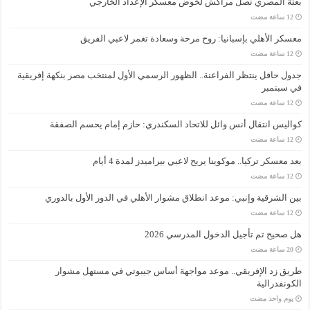
بعثة المصري تصل مراكش لخوض معسكر الإعداد الخارجي
معسكر الأهلي بإسبانيا: روح مرحة وسعادة تغمر لاعبي الفريق
جدول حافل ينتظر الفراعنة.. الظهور الرسمي الأول لمنتخب مصر بنكهة إفريقية
في سبتمبر
كواليس انتقال أنس وائل للاتحاد السكندري: حازم إمام يحسم الصفقة
بعد معسكر تركيا.. موكوينا يريح لاعبي بيراميدز لمدة 4 أيام
بين الشرقية وإنبي: موعد انطلاق مشوار الأهلي في الدور الأول بالدوري
هل صحيح تم تأجيل الدخول المدرسي 2026
طريق زد الإفريقي.. موعد مواجهة أساس جيبوتي في مستهل مشوار
الكونفدرالية
‏يوم واحد مضت