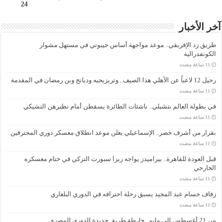
24
آخر الأخبار
طريق زد الإفريقي.. موعد مواجهة أساس جيبوتي في مستهل مشوار
الكونفدرالية
رحيل 12 لاعباً عن الأهلي هذا الصيف.. وتريزيجيه وديانج وبن رمضان في المقدمة
في بطولة العالم بتشيلي.. ناشئات الطائرة يسقطن أمام نظيرهن التشيكي
بقرار من أشرف خضر.. الإسماعيلي يعلن موعد انطلاق معسكر دوري المحترفين
قبل العودة للقاهرة.. بيراميدز يواجه ريزا سبورت التركي في ختام معسكره
الخارجي
زفاف حسام عبد المجيد يسبق رحلة احترافه في الدوري البلغاري
من 21 أغسطس إلى مايو.. خارطة طريق جديدة للدوري المصري