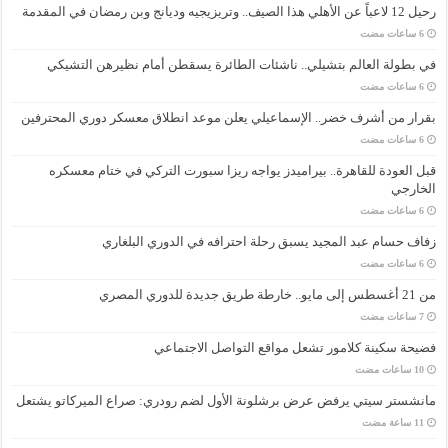
رحيل 12 لاعباً عن الأهلي هذا الصيف.. وتريزيجيه وديانج وبن رمضان في المقدمة
في بطولة العالم بتشيلي.. ناشئات الطائرة يسقطن أمام نظيرهن التشيكي
بقرار من أشرف خضر.. الإسماعيلي يعلن موعد انطلاق معسكر دوري المحترفين
قبل العودة للقاهرة.. بيراميدز يواجه ريزا سبورت التركي في ختام معسكره
الخارجي
زفاف حسام عبد المجيد يسبق رحلة احترافه في الدوري البلغاري
من 21 أغسطس إلى مايو.. خارطة طريق جديدة للدوري المصري
فضيحة سكينة كلامور تشعل مواقع التواصل الاجتماعي
مانشستر سيتي يرفض عرض برشلونة الأول لضم رودري: صراع الميركاتو يشتعل