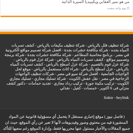
من هو نمير العقابي ويكيبيديا السيرة الذاتية
‏يوم واحد مضت
شركة تنظيف فلل بالرياض
-
شركة تنظيف مكيفات بالرياض
-
كشف تسربات
المياه بجده
-
شركة مكافحة حشرات بجدة
-
افضل شركة تصميم مواقع الكترونية
في مصر
-
برنامج محاسبة المطاعم
-
شركة مكافحة حشرات بجدة
-
شركة برمجة
وتصميم مواقع
-
كشف تسربات المياه بالرياض
-
شركة عزل فوم بالرياض
-
شركة عزل فوم بالقصيم
-
شركة عزل اسطح بالرياض
-
كشف تسربات المياه
بالرياض
-
عزل
اسطح بالرياض
-
شراء اثاث مستعمل بالرياض
-
موقع لحل
الواجبات الجامعية
-
افضل شركة سيو في مصر
-
شركات تنظيف الواجهات
الزجاجية في مصر
-
نقل عفش الكويت
-
شركة تسليك مجاري
-
تسليك مجاري
الكويت
-
تركيب مكينة جورة
-
تركيب رداد مجاري
-
تجديد حمامات
-
دكتور كشف
منزلي فى 6 اكتوبر
-
خمسات
-
كفيل
-
نفذلي
linktr
-
heylink
( فاصل نيوز ) موقع إخباري مستقل لا يتحمل أي مسؤولية قانونية عن المواد
المنشورة فيه من محتوي وصور وفيديوهات لأنها لا تعبر عن رأي الموقع، حيث ان
جميع المقالات والأخبار مسئول عنها محرريها فقط، وإدارة الموقع رغم سعيها للتأكد