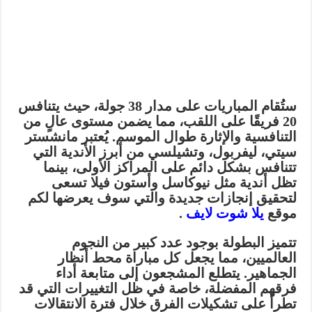
ستُقام المباريات على مدار 38 جولة، حيث يتنافس
20 فريقًا على اللقب، مما يضمن مستوى عالٍ من
التنافسية والإثارة طوال الموسم. يُعتبر مانشستر
سيتي، ليفربول، وتشيلسي من أبرز الأندية التي
تتنافس بشكل دائم على المراكز الأولى، بينما
تظل أندية مثل نيوكاسل وأستون فيلا تسعى
لتحقيق إنجازات جديدة والتي سوف يعرضها لكم
موقع
يلا شوت لايف
.
تتميز البطولة بوجود عدد كبير من النجوم
العالميين، مما يجعل كل مباراة محط أنظار
الجماهير. يتطلع المشجعون إلى متابعة أداء
فرقهم المفضلة، خاصة في ظل التغييرات التي قد
تطرأ على تشكيلات الفرق خلال فترة الانتقالات