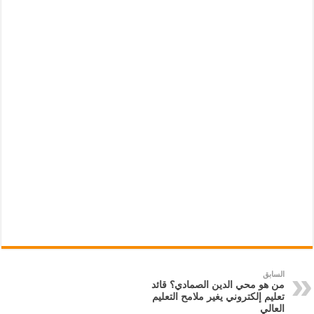
السابق
من هو محي الدين الصمادي؟ قائد
تعليم إلكتروني يغير ملامح التعليم
العالي