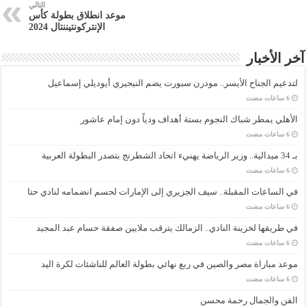
التالي
موعد انطلاق بطولة كأس
الإنتركونتيننتال 2024
آخر الأخبار
لتدعيم الجناح الأيسر.. مودرن سبورت يضم النيجيري أيوديلي إسماعيل
الأهلي يمطر شباك النجوم بستة أهداف ودياً دون إمام عاشور
بـ 34 ميدالية.. وزير الرياضة يهنيء اتحاد الشطرنج بتصدر البطولة العربية
في الساعات المقبلة.. سيف الجزيري إلى الإمارات لحسم انضمامه لنادي حتا
في طريقها لخزينة النادي.. الزمالك يترقب ملايين صفقة حسام عبد المجيد
موعد مباراة مصر والصين في ربع نهائي بطولة العالم للناشئات لكرة اليد
الفن والجمال رحمة محسن