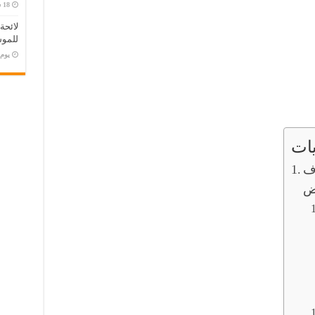
لائحة
للموس
‏يو
ات
ف
ض