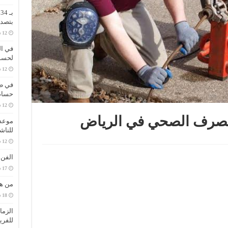
ب
بتصدر
في ال
لحسم 
في طر
حسام 
لصرف الصحي في الرياض
موعد 
للناش
الفن
من هي
الزما
للفري