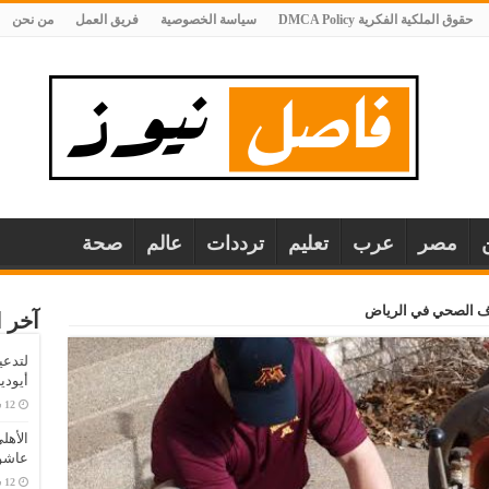
حقوق الملكية الفكرية DMCA Policy
سياسة الخصوصية
فريق العمل
من نحن
مصر
عرب
تعليم
ترددات
عالم
صحة
ف الصحي في الرياض
آخر ا
لتدعي
أيودي
الأهل
عاشو