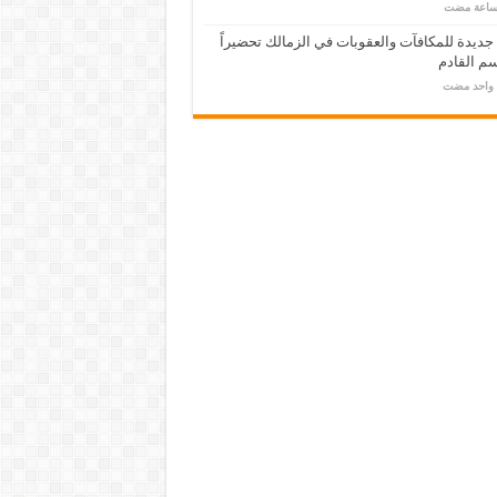
 جديدة للمكافآت والعقوبات في الزمالك تحضيراً
م القادم
م واحد مضت