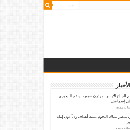
لأخبار
م الجناح الأيسر.. مودرن سبورت يضم النيجيري
لي إسماعيل
ي يمطر شباك النجوم بستة أهداف ودياً دون إمام
ر