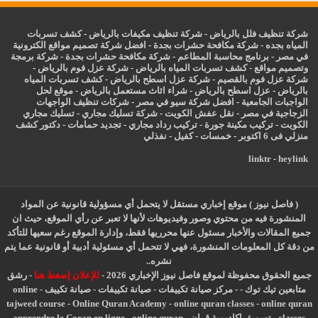
شركة تنظيف فلل بالرياض
-
شركة تنظيف مكيفات بالرياض
-
كشف تسربات
المياه بجده
-
شركة مكافحة حشرات بجدة
-
افضل شركة تصميم مواقع الكترونية
في مصر
-
برنامج محاسبة المطاعم
-
شركة مكافحة حشرات بجدة
-
شركة برمجة
وتصميم مواقع
-
كشف تسربات المياه بالرياض
-
شركة عزل فوم بالرياض
-
شركة عزل فوم بالقصيم
-
شركة عزل اسطح بالرياض
-
كشف تسربات المياه
بالرياض
-
عزل
اسطح بالرياض
-
شراء اثاث مستعمل بالرياض
-
موقع لحل
الواجبات الجامعية
-
افضل شركة سيو في مصر
-
شركات تنظيف الواجهات
الزجاجية في مصر
-
نقل عفش الكويت
-
شركة تسليك مجاري
-
تسليك مجاري
الكويت
-
تركيب مكينة جورة
-
تركيب رداد مجاري
-
تجديد حمامات
-
دكتور كشف
منزلي فى 6 اكتوبر
-
خمسات
-
كفيل
-
نفذلي
linktr
-
heylink
( فاصل نيوز ) موقع إخباري مستقل لا يتحمل أي مسؤولية قانونية عن المواد
المنشورة فيه من محتوي وصور وفيديوهات لأنها لا تعبر عن رأي الموقع، حيث ان
جميع المقالات والأخبار مسئول عنها محرريها فقط، وإدارة الموقع رغم سعيها للتأكد
من دقة كل المعلومات المنشورة، فهي لا تتحمل أي مسئولية أدبية أو قانونية عما يتم
نشره..
جميع الحقوق محفوظة لموقع فاصل نيوز الإخباري 2026 -
للإعلان إضغط هنا
-
رشق
متابعين تيك توك
-
-
مركز صيانة تكييفات
-
صيانة تكييفات
-
صيانة تكييف
-
online
tajweed course
-
Online Quran Academy
-
online quran classes
-
online quran
classes
-
تسويق اكاديمية قران
-
online quran
-
apprendre le Coran en ligne