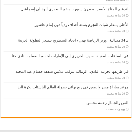
لتدعيم الجناح الأيسر.. مودرن سبورت يضم النيجيري أيوديلي إسماعيل
الأهلي يمطر شباك النجوم بستة أهداف ودياً دون إمام عاشور
بـ 34 ميدالية.. وزير الرياضة يهنيء اتحاد الشطرنج بتصدر البطولة العربية
في الساعات المقبلة.. سيف الجزيري إلى الإمارات لحسم انضمامه لنادي حتا
في طريقها لخزينة النادي.. الزمالك يترقب ملايين صفقة حسام عبد المجيد
موعد مباراة مصر والصين في ربع نهائي بطولة العالم للناشئات لكرة اليد
الفن والجمال رحمة محسن
‏يوم واحد مضت