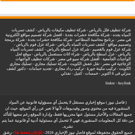
شركة تنظيف فلل بالرياض
-
شركة تنظيف مكيفات بالرياض
-
كشف تسربات
المياه بجده
-
شركة مكافحة حشرات بجدة
-
افضل شركة تصميم مواقع الكترونية
في مصر
-
برنامج محاسبة المطاعم
-
شركة مكافحة حشرات بجدة
-
شركة برمجة
وتصميم مواقع
-
كشف تسربات المياه بالرياض
-
شركة عزل فوم بالرياض
-
شركة عزل فوم بالقصيم
-
شركة عزل اسطح بالرياض
-
كشف تسربات المياه
بالرياض
-
عزل
اسطح بالرياض
-
شراء اثاث مستعمل بالرياض
-
موقع لحل
الواجبات الجامعية
-
افضل شركة سيو في مصر
-
شركات تنظيف الواجهات
الزجاجية في مصر
-
نقل عفش الكويت
-
شركة تسليك مجاري
-
تسليك مجاري
الكويت
-
تركيب مكينة جورة
-
تركيب رداد مجاري
-
تجديد حمامات
-
دكتور كشف
منزلي فى 6 اكتوبر
-
خمسات
-
كفيل
-
نفذلي
linktr
-
heylink
( فاصل نيوز ) موقع إخباري مستقل لا يتحمل أي مسؤولية قانونية عن المواد
المنشورة فيه من محتوي وصور وفيديوهات لأنها لا تعبر عن رأي الموقع، حيث ان
جميع المقالات والأخبار مسئول عنها محرريها فقط، وإدارة الموقع رغم سعيها للتأكد
من دقة كل المعلومات المنشورة، فهي لا تتحمل أي مسئولية أدبية أو قانونية عما يتم
نشره..
جميع الحقوق محفوظة لموقع فاصل نيوز الإخباري 2026 -
للإعلان إضغط هنا
-
رشق