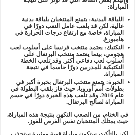
وإليكم بعض النقاط التي قد تؤثر على نتيجة
المباراة:
اللياقة البدنية:
يتمتع المنتخبان بلياقة بدنية
عالية، لكن قد يلعب عامل التعب دورًا في
المباراة، خاصة مع ارتفاع درجات الحرارة في
هامبورغ.
التكتيك:
يعتمد منتخب فرنسا على أسلوب لعب
هجومي، بينما يعتمد منتخب البرتغال على
أسلوب لعب دفاعي أكثر. وقد تلعب الخطة
التكتيكية للمدربين دورًا حاسماً في نتيجة
المباراة.
الخبرة:
يتمتع منتخب البرتغال بخبرة أكبر في
بطولات أمم أوروبا، حيث فاز بلقب البطولة في
عام 2016. وقد تلعب هذه الخبرة دورًا في حسم
المباراة لصالح البرتغال.
في الختام، من الصعب التكهن بنتيجة هذه المباراة،
حيث يمتلك المنتخبان نفس الفرص للفوز.
لكن بالتأكيد، ستكون مباراة قوية ومثيرة ستجذب