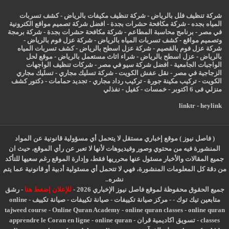
شركة تنظيف فلل بالرياض
-
شركة تنظيف مكيفات بالرياض
-
كشف تسربات
المياه بجده
-
شركة مكافحة حشرات بجدة
-
افضل شركة تصميم مواقع الكترونية
في مصر
-
برنامج محاسبة المطاعم
-
شركة مكافحة حشرات بجدة
-
شركة برمجة
وتصميم مواقع
-
كشف تسربات المياه بالرياض
-
شركة عزل فوم بالرياض
-
شركة عزل فوم بالقصيم
-
شركة عزل اسطح بالرياض
-
كشف تسربات المياه
بالرياض
-
عزل
اسطح بالرياض
-
شراء اثاث مستعمل بالرياض
-
موقع لحل
الواجبات الجامعية
-
افضل شركة سيو في مصر
-
شركات تنظيف الواجهات
الزجاجية في مصر
-
نقل عفش الكويت
-
شركة تسليك مجاري
-
تسليك مجاري
الكويت
-
تركيب مكينة جورة
-
تركيب رداد مجاري
-
تجديد حمامات
-
دكتور كشف
منزلي فى 6 اكتوبر
-
خمسات
-
كفيل
-
نفذلي
linktr
-
heylink
( فاصل نيوز ) موقع إخباري مستقل لا يتحمل أي مسؤولية قانونية عن المواد
المنشورة فيه من محتوي وصور وفيديوهات لأنها لا تعبر عن رأي الموقع، حيث ان
جميع المقالات والأخبار مسئول عنها محرريها فقط، وإدارة الموقع رغم سعيها للتأكد
من دقة كل المعلومات المنشورة، فهي لا تتحمل أي مسئولية أدبية أو قانونية عما يتم
نشره..
جميع الحقوق محفوظة لموقع فاصل نيوز الإخباري 2026 -
للإعلان إضغط هنا
-
رشق
متابعين تيك توك
-
-
مركز صيانة تكييفات
-
صيانة تكييفات
-
صيانة تكييف
-
online
tajweed course
-
Online Quran Academy
-
online quran classes
-
online quran
classes
-
تسويق اكاديمية قران
-
online quran
-
apprendre le Coran en ligne