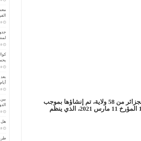
معسك
الفر
جدول
لمنت
كوال
يحس
أيام
بين 
اعتبارًا من 5 يوليو 2024، تتكون الجزائر من 58 ولاية، تم إنشاؤها بموجب
الدو
المرسوم الرئاسي رقم 2021-140 المؤرخ 11 مارس 2021، الذي ينظم
هل ص
طريق