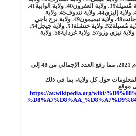
39. ولاية العفرون
40. ولاية الوابية
41.
ليزي
44. ولاية تندوف
45. ولاية
48. ولاية تيميمون
49. ولاية برج باجي
52. ولاية خنشلة
53. ولاية جيجل
54.
57. ولاية غرداية
58. ولاية
تم إنشاء 17 ولاية جديدة في عام 2021، مما رفع العدد الإجمالي من 48 إلى
لمعلومات حول كل ولاية، بما في ذلك
ى موقع
https://ar.wikipedia.org/wiki/%
%D8%A7%D8%AA_%D8%A7%D9%8