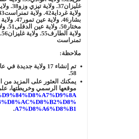
غليزان
37. ولاية تيزي وزو
38. ولاية مْسيلة
ولاية غرداية
42. ولاية تمنراست
43. ولاية إ
بشار
46. ولاية عين تمور
47. ولاية جانت
مختار
50. ولاية عين الدفلى
51. ولاية مْسيلة
ولاية الطارف
55. ولاية غليزان
56. ولاية تيزي وزو
تمنراست
ملاحظة:
58.
يمكنك العثور على المزيد من ا
موقعها الرسمي وخريطتها، عل
D9%88%D9%84%D8%A7%D9%8A
4%D8%AC%D8%B2%D8%
.
A7%D8%A6%D8%B1