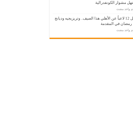
ل مشوار الكونفدرالية
وم واحد مضت
رحيل 12 لاعباً عن الأهلي هذا الصيف.. وتريزيجيه وديانج
 رمضان في المقدمة
وم واحد مضت