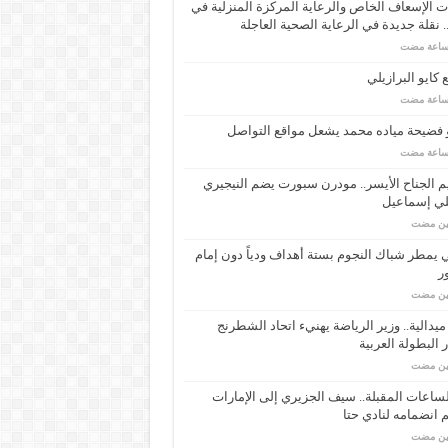
 الإسعاف الخاص والرعاية المركزة المنزلية في
 نقلة جديدة في الرعاية الصحية العاجلة
كايو البرازيلي
 فضيحة مياده محمد يشعل مواقع التواصل
م الجناح الأيسر.. مودرن سبورت يضم النيجيري
لي إسماعيل
مين مضت
ي يمطر شباك النجوم بستة أهداف ودياً دون إمام
ر
مين مضت
ـ 34 ميدالية.. وزير الرياضة يهنيء اتحاد الشطرنج
 البطولة العربية
مين مضت
ساعات المقبلة.. سيف الجزيري إلى الإمارات
انضمامه لنادي حتا
مين مضت