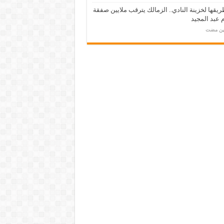
يقها لخزينة النادي.. الزمالك يترقب ملايين صفقة
عبد المجيد
مين مضت