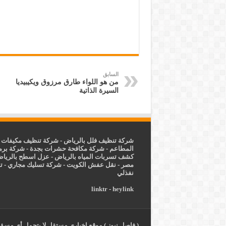
السابق
من هو اللواء طارق مرزوق ويكيبيديا
السيرة الذاتية
شركة تنظيف فلل بالرياض
-
شركة تنظيف مكيفات ب
المطاعم
-
شركة مكافحة حشرات بجدة
-
شركة برم
كشف تسربات المياه بالرياض
-
عزل
اسطح بالريا
مصر
-
نقل عفش الكويت
-
شركة تسليك مجاري
-
ت
نفذلي
linktr
-
heylink
( فاصل نيوز ) موقع إخباري مستقل لا يتحمل أي مسؤول