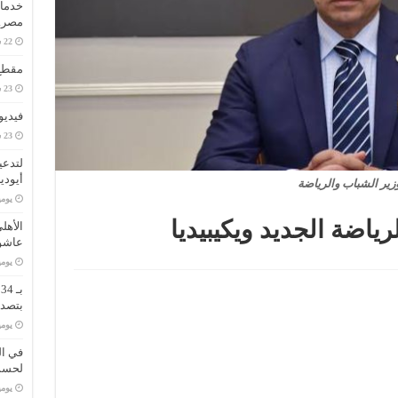
خدمات
مصر..
مقطع 
فيديو
لتدعي
أيودي
زير الشباب والرياضة
‏يو
ياضة الجديد ويكيبيديا
الأهل
عاشو
‏يو
ب
بتصدر
‏يو
في ال
لحسم 
‏يو