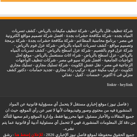
شركة تنظيف فلل بالرياض
-
شركة تنظيف مكيفات بالرياض
-
كشف تسربات
المياه بجده
-
شركة مكافحة حشرات بجدة
-
افضل شركة تصميم مواقع الكترونية
في مصر
-
برنامج محاسبة المطاعم
-
شركة مكافحة حشرات بجدة
-
شركة برمجة
وتصميم مواقع
-
كشف تسربات المياه بالرياض
-
شركة عزل فوم بالرياض
-
شركة عزل فوم بالقصيم
-
شركة عزل اسطح بالرياض
-
كشف تسربات المياه
بالرياض
-
عزل
اسطح بالرياض
-
شراء اثاث مستعمل بالرياض
-
موقع لحل
الواجبات الجامعية
-
افضل شركة سيو في مصر
-
شركات تنظيف الواجهات
الزجاجية في مصر
-
نقل عفش الكويت
-
شركة تسليك مجاري
-
تسليك مجاري
الكويت
-
تركيب مكينة جورة
-
تركيب رداد مجاري
-
تجديد حمامات
-
دكتور كشف
منزلي فى 6 اكتوبر
-
خمسات
-
كفيل
-
نفذلي
linktr
-
heylink
( فاصل نيوز ) موقع إخباري مستقل لا يتحمل أي مسؤولية قانونية عن المواد
المنشورة فيه من محتوي وصور وفيديوهات لأنها لا تعبر عن رأي الموقع، حيث ان
جميع المقالات والأخبار مسئول عنها محرريها فقط، وإدارة الموقع رغم سعيها للتأكد
من دقة كل المعلومات المنشورة، فهي لا تتحمل أي مسئولية أدبية أو قانونية عما يتم
نشره..
جميع الحقوق محفوظة لموقع فاصل نيوز الإخباري 2026 -
للإعلان إضغط هنا
-
رشق