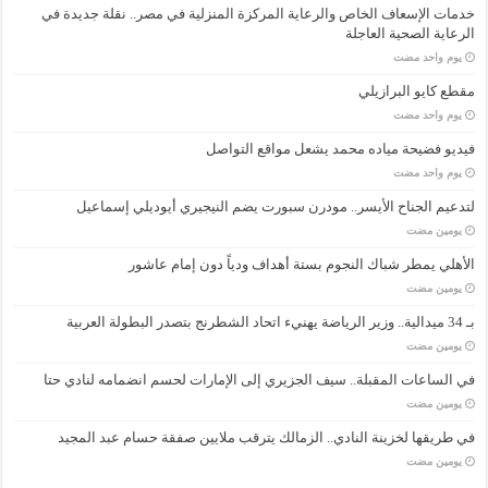
خدمات الإسعاف الخاص والرعاية المركزة المنزلية في مصر.. نقلة جديدة في
الرعاية الصحية العاجلة
‏يوم واحد مضت
مقطع كايو البرازيلي
‏يوم واحد مضت
فيديو فضيحة مياده محمد يشعل مواقع التواصل
‏يوم واحد مضت
لتدعيم الجناح الأيسر.. مودرن سبورت يضم النيجيري أيوديلي إسماعيل
‏يومين مضت
الأهلي يمطر شباك النجوم بستة أهداف ودياً دون إمام عاشور
‏يومين مضت
بـ 34 ميدالية.. وزير الرياضة يهنيء اتحاد الشطرنج بتصدر البطولة العربية
‏يومين مضت
في الساعات المقبلة.. سيف الجزيري إلى الإمارات لحسم انضمامه لنادي حتا
‏يومين مضت
في طريقها لخزينة النادي.. الزمالك يترقب ملايين صفقة حسام عبد المجيد
‏يومين مضت