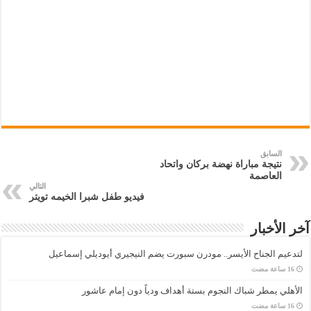
السابق
نتيجة مباراة نهضة بركان واتحاد
العاصمة
التالي
فيديو طفل شبرا الخيمه تويتر
آخر الأخبار
لتدعيم الجناح الأيسر.. مودرن سبورت يضم النيجيري أيوديلي إسماعيل
الأهلي يمطر شباك النجوم بستة أهداف ودياً دون إمام عاشور