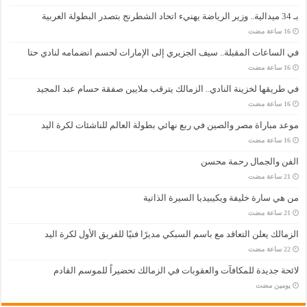
بـ 34 ميدالية.. وزير الرياضة يهنيء اتحاد الشطرنج بتصدر البطولة العربية
في الساعات المقبلة.. سيف الجزيري إلى الإمارات لحسم انضمامه لنادي حتا
في طريقها لخزينة النادي.. الزمالك يترقب ملايين صفقة حسام عبد المجيد
موعد مباراة مصر والصين في ربع نهائي بطولة العالم للناشئات لكرة اليد
الفن والجمال رحمة محسن
من هي سارة خليفة ويكيبيديا السيرة الذاتية
الزمالك يعلن التعاقد مع باسم السبكي مديرًا فنيًا للفريق الأول لكرة اليد
لائحة جديدة للمكافآت والعقوبات في الزمالك تحضيراً للموسم القادم
‏يومين مضت