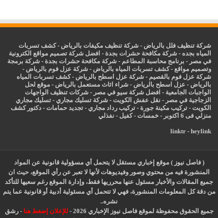
شركة تنظيف فلل بالرياض
-
شركة تنظيف مكيفات بالرياض
-
كشف تسربات
المياه بجده
-
شركة مكافحة حشرات بجدة
-
افضل شركة تصميم مواقع الكترونية
في مصر
-
برنامج محاسبة المطاعم
-
شركة مكافحة حشرات بجدة
-
شركة برمجة
وتصميم مواقع
-
كشف تسربات المياه بالرياض
-
شركة عزل فوم بالرياض
-
شركة عزل فوم بالقصيم
-
شركة عزل اسطح بالرياض
-
كشف تسربات المياه
بالرياض
-
عزل
اسطح بالرياض
-
شراء اثاث مستعمل بالرياض
-
موقع لحل
الواجبات الجامعية
-
افضل شركة سيو في مصر
-
شركات تنظيف الواجهات
الزجاجية في مصر
-
نقل عفش الكويت
-
شركة تسليك مجاري
-
تسليك مجاري
الكويت
-
تركيب مكينة جورة
-
تركيب رداد مجاري
-
تجديد حمامات
-
دكتور كشف
منزلي فى 6 اكتوبر
-
خمسات
-
كفيل
-
نفذلي
linktr
-
heylink
( فاصل نيوز ) موقع إخباري مستقل لا يتحمل أي مسؤولية قانونية عن المواد
المنشورة فيه من محتوي وصور وفيديوهات لأنها لا تعبر عن رأي الموقع، حيث ان
جميع المقالات والأخبار مسئول عنها محرريها فقط، وإدارة الموقع رغم سعيها للتأكد
من دقة كل المعلومات المنشورة، فهي لا تتحمل أي مسئولية أدبية أو قانونية عما يتم
نشره..
جميع الحقوق محفوظة لموقع فاصل نيوز الإخباري 2026 -
للإعلان إضغط هنا
-
رشق