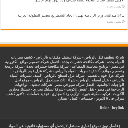
الأهلي يمطر شباك النجوم بستة أهداف ودياً دون إمام عاشور
‏يومين مضت
بـ 34 ميدالية.. وزير الرياضة يهنيء اتحاد الشطرنج بتصدر البطولة العربية
‏يومين مضت
شركة تنظيف فلل بالرياض
-
شركة تنظيف مكيفات بالرياض
-
كشف تسربات
المياه بجده
-
شركة مكافحة حشرات بجدة
-
افضل شركة تصميم مواقع الكترونية
في مصر
-
برنامج محاسبة المطاعم
-
شركة مكافحة حشرات بجدة
-
شركة برمجة
وتصميم مواقع
-
كشف تسربات المياه بالرياض
-
شركة عزل فوم بالرياض
-
شركة عزل فوم بالقصيم
-
شركة عزل اسطح بالرياض
-
كشف تسربات المياه
بالرياض
-
عزل
اسطح بالرياض
-
شراء اثاث مستعمل بالرياض
-
موقع لحل
الواجبات الجامعية
-
افضل شركة سيو في مصر
-
شركات تنظيف الواجهات
الزجاجية في مصر
-
نقل عفش الكويت
-
شركة تسليك مجاري
-
تسليك مجاري
الكويت
-
تركيب مكينة جورة
-
تركيب رداد مجاري
-
تجديد حمامات
-
دكتور كشف
منزلي فى 6 اكتوبر
-
خمسات
-
كفيل
-
نفذلي
linktr
-
heylink
( فاصل نيوز ) موقع إخباري مستقل لا يتحمل أي مسؤولية قانونية عن المواد