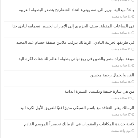
بـ 34 ميدالية.. وزير الرياضة يهنيء اتحاد الشطرنج بتصدر البطولة العربية
في الساعات المقبلة.. سيف الجزيري إلى الإمارات لحسم انضمامه لنادي حتا
في طريقها لخزينة النادي.. الزمالك يترقب ملايين صفقة حسام عبد المجيد
موعد مباراة مصر والصين في ربع نهائي بطولة العالم للناشئات لكرة اليد
الفن والجمال رحمة محسن
من هي سارة خليفة ويكيبيديا السيرة الذاتية
الزمالك يعلن التعاقد مع باسم السبكي مديرًا فنيًا للفريق الأول لكرة اليد
لائحة جديدة للمكافآت والعقوبات في الزمالك تحضيراً للموسم القادم
‏يوم واحد مضت