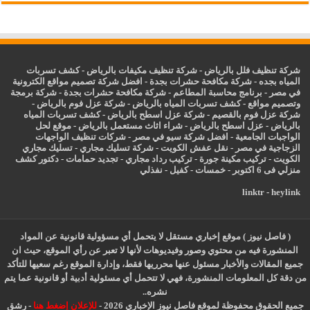
شركة تنظيف فلل بالرياض
-
شركة تنظيف مكيفات بالرياض
-
كشف تسربات
المياه بجده
-
شركة مكافحة حشرات بجدة
-
افضل شركة تصميم مواقع الكترونية
في مصر
-
برنامج محاسبة المطاعم
-
شركة مكافحة حشرات بجدة
-
شركة برمجة
وتصميم مواقع
-
كشف تسربات المياه بالرياض
-
شركة عزل فوم بالرياض
-
شركة عزل فوم بالقصيم
-
شركة عزل اسطح بالرياض
-
كشف تسربات المياه
بالرياض
-
عزل
اسطح بالرياض
-
شراء اثاث مستعمل بالرياض
-
موقع لحل
الواجبات الجامعية
-
افضل شركة سيو في مصر
-
شركات تنظيف الواجهات
الزجاجية في مصر
-
نقل عفش الكويت
-
شركة تسليك مجاري
-
تسليك مجاري
الكويت
-
تركيب مكينة جورة
-
تركيب رداد مجاري
-
تجديد حمامات
-
دكتور كشف
منزلي فى 6 اكتوبر
-
خمسات
-
كفيل
-
نفذلي
linktr
-
heylink
( فاصل نيوز ) موقع إخباري مستقل لا يتحمل أي مسؤولية قانونية عن المواد
المنشورة فيه من محتوي وصور وفيديوهات لأنها لا تعبر عن رأي الموقع، حيث ان
جميع المقالات والأخبار مسئول عنها محرريها فقط، وإدارة الموقع رغم سعيها للتأكد
من دقة كل المعلومات المنشورة، فهي لا تتحمل أي مسئولية أدبية أو قانونية عما يتم
نشره..
جميع الحقوق محفوظة لموقع فاصل نيوز الإخباري 2026 -
للإعلان إضغط هنا
-
رشق