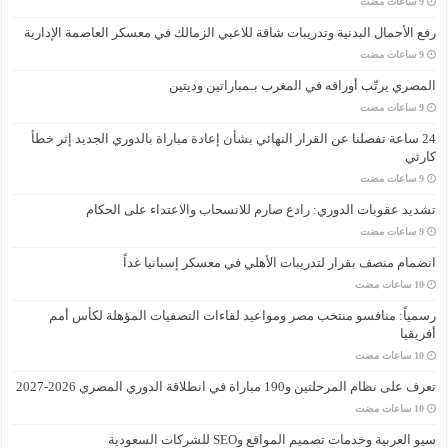
رفع الأحمال البدنية وتدريبات شاقة للاعبي الزمالك في معسكر العاصمة الإدارية
المصري يرتّب أوراقه في المغرب بـمباراتين وديتين
24 ساعة تفصلنا عن القرار النهائي بشأن إعادة مباراة بالدوري الجديد إثر خطأ
كارثي
تشديد عقوبات الدوري: رادع صارم للانسحاب والاعتداء على الحكام
انضمام منصف بقرار لتدريبات الأهلي في معسكر إسبانيا غداً
رسمياً: منافسو منتخب مصر ومواعيد لقاءات التصفيات المؤهلة لكأس أمم
أفريقيا
تعرف على نظام المرحلتين و190 مباراة في انطلاقة الدوري المصري 2026-2027
سيو العربية وخدمات تصميم المواقع وSEO للشركات السعودية