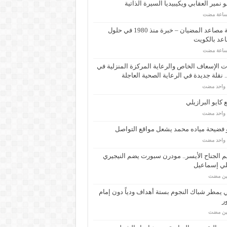
 نمير العقابي ويكيبيديا السيرة الذاتية
شركة مصاعد المضيان – خبرة منذ 1980 في حلول
عد بالكويت
 الإسعاف الخاص والرعاية المركزة المنزلية في
 نقلة جديدة في الرعاية الصحية العاجلة
م واحد مضت
كايو البرازيلي
م واحد مضت
 فضيحة مياده محمد يشعل مواقع التواصل
م واحد مضت
م الجناح الأيسر.. مودرن سبورت يضم النيجيري
لي إسماعيل
مين مضت
ي يمطر شباك النجوم بستة أهداف ودياً دون إمام
ر
مين مضت