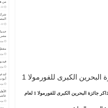
من هو
المصا
خدمات
مصر..
‏يو
مقطع 
‏يو
فيديو
‏يو
لتدعي
كيفية حجز تذاكر جائزة البحرين الكبرى للفورمولا 1
أيودي
‏يو
الأهل
هناك طريقتان رئيسيتان لحجز تذاكر جائزة البحرين الكبرى للفورمولا 1 لعام
عاشو
‏يو