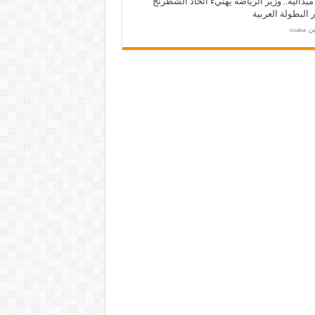
ـ 34 ميدالية.. وزير الرياضة يهنيء اتحاد الشطرنج
 البطولة العربية
مين مضت