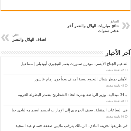
السابق
نتائج مباريات الهلال والنصر آخر
عشر سنوات
التالي
اهداف الهلال والنصر
آخر الأخبار
لتدعيم الجناح الأيسر.. مودرن سبورت يضم النيجيري أيوديلي إسماعيل
الأهلي يمطر شباك النجوم بستة أهداف ودياً دون إمام عاشور
بـ 34 ميدالية.. وزير الرياضة يهنيء اتحاد الشطرنج بتصدر البطولة العربية
في الساعات المقبلة.. سيف الجزيري إلى الإمارات لحسم انضمامه لنادي حتا
في طريقها لخزينة النادي.. الزمالك يترقب ملايين صفقة حسام عبد المجيد