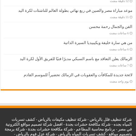
موعد مباراة مصر والصين في ربع نهائي بطولة العالم للناشئات لكرة اليد
الفن والجمال رحمة محسن
من هي سارة خليفة ويكيبيديا السيرة الذاتية
الزمالك يعلن التعاقد مع باسم السبكي مديرًا فنيًا للفريق الأول لكرة اليد
لائحة جديدة للمكافآت والعقوبات في الزمالك تحضيراً للموسم القادم
‏يوم واحد مضت
شركة تنظيف فلل بالرياض
-
شركة تنظيف مكيفات بالرياض
-
كشف تسربات
المياه بجده
-
شركة مكافحة حشرات بجدة
-
افضل شركة تصميم مواقع الكترونية
في مصر
-
برنامج محاسبة المطاعم
-
شركة مكافحة حشرات بجدة
-
شركة برمجة
وتصميم مواقع
-
كشف تسربات المياه بالرياض
-
شركة عزل فوم بالرياض
-