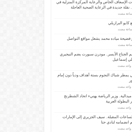
 الإسعاف الخاص والرعاية المركزة المنزلية في
 نقلة جديدة في الرعاية الصحية العاجلة
كايو البرازيلي
 فضيحة مياده محمد يشعل مواقع التواصل
م الجناح الأيسر.. مودرن سبورت يضم النيجيري
لي إسماعيل
م واحد مضت
ي يمطر شباك النجوم بستة أهداف ودياً دون إمام
ر
م واحد مضت
ـ 34 ميدالية.. وزير الرياضة يهنيء اتحاد الشطرنج
 البطولة العربية
م واحد مضت
ساعات المقبلة.. سيف الجزيري إلى الإمارات
انضمامه لنادي حتا
م واحد مضت