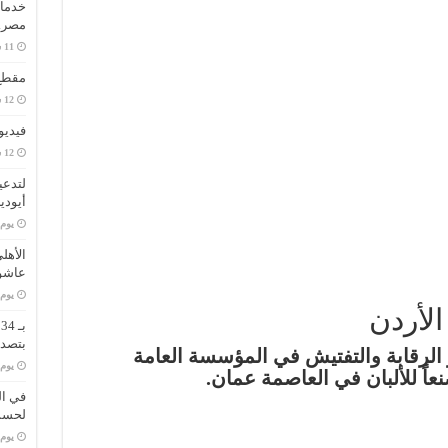
خدمات
مصر..
مقطع 
فيديو
لتدعي
أيودي
‏يو
الأهل
عاشو
‏يو
الأردن
ب
بتصدر
 أغلقت كوادر الرقابة والتفتيش في المؤسسة العامة
‏يو
نعاً للألبان في العاصمة عمان.
في ال
لحسم 
‏يو