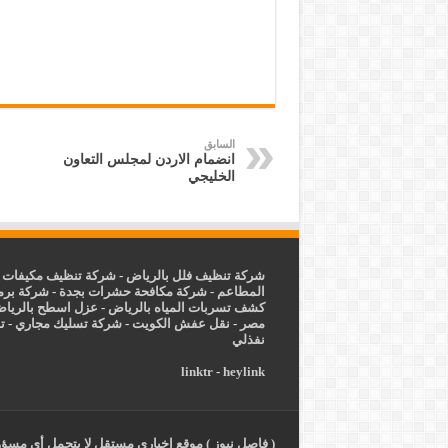
السابق
انضمام الاردن لمجلس التعاون
الخليجي
شركة تنظيف فلل بالرياض
-
شركة تنظيف مكيفات ب
المطاعم
-
شركة مكافحة حشرات بجدة
-
شركة برم
كشف تسربات المياه بالرياض
-
عزل
اسطح بالريا
مصر
-
نقل عفش الكويت
-
شركة تسليك مجاري
-
ت
نفذلي
linktr
-
heylink
( فاصل نيوز ) موقع إخباري مستقل لا يتحمل أي مسؤول