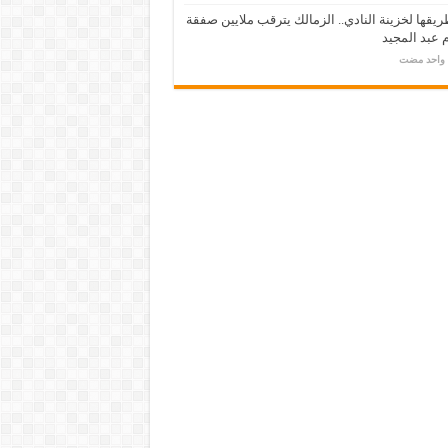
يقها لخزينة النادي.. الزمالك يترقب ملايين صفقة
عبد المجيد
م واحد مضت