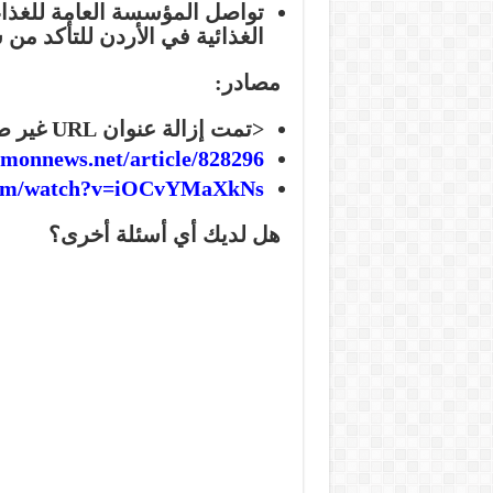
تواصل المؤسسة العامة للغذاء 
الغذائية في الأردن للتأكد من س
مصادر:
<تمت إزالة عنوان URL غير صالح>
monnews.net/article/828296
.com/watch?v=iOCvYMaXkNs
هل لديك أي أسئلة أخرى؟