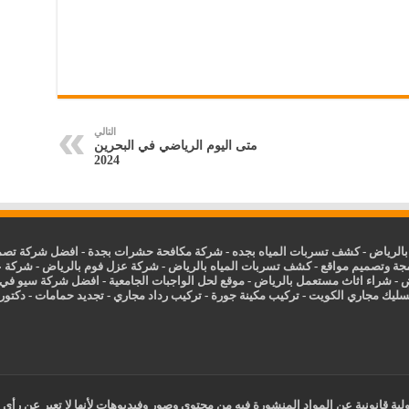
التالي
متى اليوم الرياضي في البحرين
2024
الرياض
-
كشف تسربات المياه بجده
-
شركة مكافحة حشرات بجدة
-
افضل شركة تصمي
جة وتصميم مواقع
-
كشف تسربات المياه بالرياض
-
شركة عزل فوم بالرياض
-
شركة ع
ض
-
شراء اثاث مستعمل بالرياض
-
موقع لحل الواجبات الجامعية
-
افضل شركة سيو في
سليك مجاري الكويت
-
تركيب مكينة جورة
-
تركيب رداد مجاري
-
تجديد حمامات
-
دكتور ك
ية قانونية عن المواد المنشورة فيه من محتوي وصور وفيديوهات لأنها لا تعبر عن رأي 