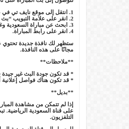
للوصول إلى بث المباراة على ناي
1. انتقل إلى موقع نايف تي في على الإنترنت.
2. انقر على علامة التبويب “بث مباشر”.
3. ابحث عن مباراة السعودية وغانا.
4. انقر على رابط المباراة.
ستظهر لك نافذة جديدة تحتوي عل
مجانًا على هذه النافذة.
**ملاحظات**
* قد تكون جودة البث غير جيدة 
* قد تكون هناك فواصل إعلانية أث
**بديل**
إذا لم تتمكن من مشاهدة المبار
على قناة السعودية الرياضية. تبث
التلفزيون.