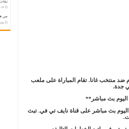
رودري
من هو
‏يو
م ضد منتخب غانا. تقام المباراة على ملعب
ي جدة.
اليوم بث مباشر**
ليوم بث مباشر على قناة نايف تي في. تبث
ت.