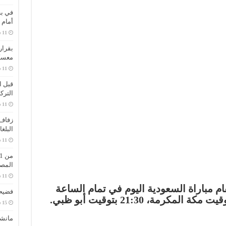
في بط
أمام 
بقرار
معسك
قبل ا
الترك
زفاف 
البلغ
المص
و الأحد 21 يناير 2024، وتقام مباراة السعودية اليوم في تمام الساعة
فضيحة
مانش