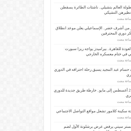
ولة العالم بتشيلي.. ناشئات الطائرة يسقطن
نظيرهن التشيكي
 من أشرف خضر.. الإسماعيلي يعلن موعد انطلاق
ر دوري المحترفين
لعودة للقاهرة.. بيراميدز يواجه ريزا سبورت
ي في ختام معسكره الخارجي
حسام عبد المجيد يسبق رحلة احترافه في الدوري
اري
من 21 أغسطس إلى مايو.. خارطة طريق جديدة للدوري
ري
 سكينة كلامور تشعل مواقع التواصل الاجتماعي
ستر سيتي يرفض عرض برشلونة الأول لضم