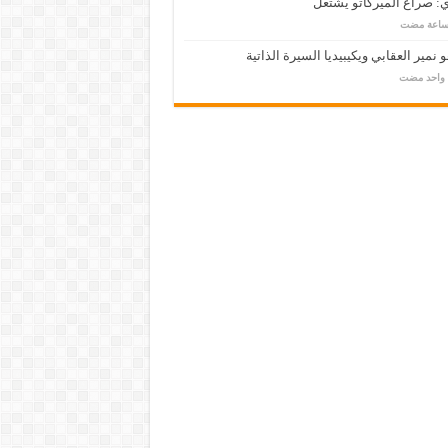
: صراع الميركاتو يشتعل
 نمير العقابي ويكيبيديا السيرة الذاتية
م واحد مضت