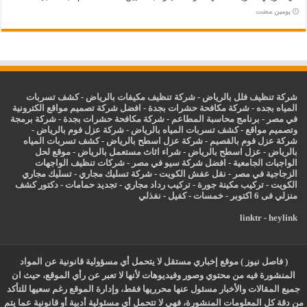
‏يومين مضت
شركة تنظيف فلل بالرياض
-
شركة تنظيف مكيفات بالرياض
-
كشف تسربات
المياه بجده
-
شركة مكافحة حشرات بجدة
-
افضل شركة تصميم مواقع الكترونية
في مصر
-
برنامج محاسبة المطاعم
-
شركة مكافحة حشرات بجدة
-
شركة برمجة
وتصميم مواقع
-
كشف تسربات المياه بالرياض
-
شركة عزل فوم بالرياض
-
شركة عزل فوم بالقصيم
-
شركة عزل اسطح بالرياض
-
كشف تسربات المياه
بالرياض
-
عزل
اسطح بالرياض
-
شراء اثاث مستعمل بالرياض
-
موقع لحل
الواجبات الجامعية
-
افضل شركة سيو في مصر
-
شركات تنظيف الواجهات
الزجاجية في مصر
-
نقل عفش الكويت
-
شركة تسليك مجاري
-
تسليك مجاري
الكويت
-
تركيب مكينة جورة
-
تركيب رداد مجاري
-
تجديد حمامات
-
دكتور كشف
منزلي فى 6 اكتوبر
-
خمسات
-
كفيل
-
نفذلي
linktr
-
heylink
( فاصل نيوز ) موقع إخباري مستقل لا يتحمل أي مسؤولية قانونية عن المواد
المنشورة فيه من محتوي وصور وفيديوهات لأنها لا تعبر عن رأي الموقع، حيث ان
جميع المقالات والأخبار مسئول عنها محرريها فقط، وإدارة الموقع رغم سعيها للتأكد
من دقة كل المعلومات المنشورة، فهي لا تتحمل أي مسئولية أدبية أو قانونية عما يتم