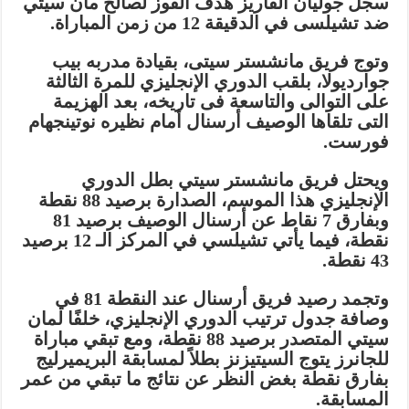
سجل جوليان ألفاريز هدف الفوز لصالح مان سيتي
ضد تشيلسى في الدقيقة 12 من زمن المباراة.
وتوج فريق مانشستر سيتى، بقيادة مدربه بيب
جوارديولا، بلقب الدوري الإنجليزي للمرة الثالثة
على التوالى والتاسعة فى تاريخه، بعد الهزيمة
التى تلقاها الوصيف أرسنال أمام نظيره نوتينجهام
فورست.
ويحتل فريق مانشستر سيتي بطل الدوري
الإنجليزي هذا الموسم، الصدارة برصيد 88 نقطة
وبفارق 7 نقاط عن أرسنال الوصيف برصيد 81
نقطة، فيما يأتي تشيلسي في المركز الـ 12 برصيد
43 نقطة.
وتجمد رصيد فريق أرسنال عند النقطة 81 في
وصافة جدول ترتيب الدوري الإنجليزي، خلفًا لمان
سيتي المتصدر برصيد 88 نقطة، ومع تبقي مباراة
للجانرز يتوج السيتيزنز بطلاً لمسابقة البريميرليج
بفارق نقطة بغض النظر عن نتائج ما تبقي من عمر
المسابقة.