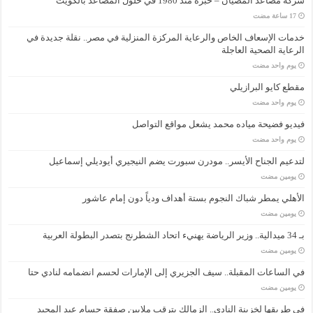
شركة مصاعد المضيان – خبرة منذ 1980 في حلول المصاعد بالكويت
خدمات الإسعاف الخاص والرعاية المركزة المنزلية في مصر.. نقلة جديدة في
الرعاية الصحية العاجلة
‏يوم واحد مضت
مقطع كايو البرازيلي
‏يوم واحد مضت
فيديو فضيحة مياده محمد يشعل مواقع التواصل
‏يوم واحد مضت
لتدعيم الجناح الأيسر.. مودرن سبورت يضم النيجيري أيوديلي إسماعيل
‏يومين مضت
الأهلي يمطر شباك النجوم بستة أهداف ودياً دون إمام عاشور
‏يومين مضت
بـ 34 ميدالية.. وزير الرياضة يهنيء اتحاد الشطرنج بتصدر البطولة العربية
‏يومين مضت
في الساعات المقبلة.. سيف الجزيري إلى الإمارات لحسم انضمامه لنادي حتا
‏يومين مضت
في طريقها لخزينة النادي.. الزمالك يترقب ملايين صفقة حسام عبد المجيد