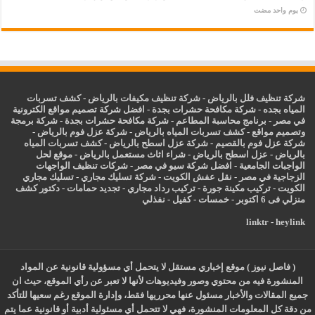
‏يوم واحد مضت
شركة تنظيف فلل بالرياض
-
شركة تنظيف مكيفات بالرياض
-
كشف تسربات
المياه بجده
-
شركة مكافحة حشرات بجدة
-
افضل شركة تصميم مواقع الكترونية
في مصر
-
برنامج محاسبة المطاعم
-
شركة مكافحة حشرات بجدة
-
شركة برمجة
وتصميم مواقع
-
كشف تسربات المياه بالرياض
-
شركة عزل فوم بالرياض
-
شركة عزل فوم بالقصيم
-
شركة عزل اسطح بالرياض
-
كشف تسربات المياه
بالرياض
-
عزل
اسطح بالرياض
-
شراء اثاث مستعمل بالرياض
-
موقع لحل
الواجبات الجامعية
-
افضل شركة سيو في مصر
-
شركات تنظيف الواجهات
الزجاجية في مصر
-
نقل عفش الكويت
-
شركة تسليك مجاري
-
تسليك مجاري
الكويت
-
تركيب مكينة جورة
-
تركيب رداد مجاري
-
تجديد حمامات
-
دكتور كشف
منزلي فى 6 اكتوبر
-
خمسات
-
كفيل
-
نفذلي
linktr
-
heylink
( فاصل نيوز ) موقع إخباري مستقل لا يتحمل أي مسؤولية قانونية عن المواد
المنشورة فيه من محتوي وصور وفيديوهات لأنها لا تعبر عن رأي الموقع، حيث ان
جميع المقالات والأخبار مسئول عنها محرريها فقط، وإدارة الموقع رغم سعيها للتأكد
من دقة كل المعلومات المنشورة، فهي لا تتحمل أي مسئولية أدبية أو قانونية عما يتم