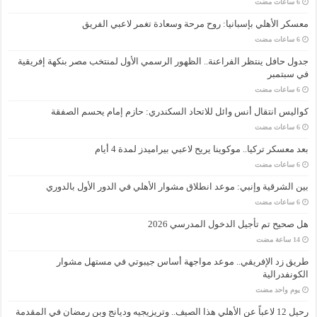
معسكر الأهلي بإسبانيا: روح مرحة وسعادة تغمر لاعبي الفريق
جدول حافل ينتظر الفراعنة.. الظهور الرسمي الأول لمنتخب مصر بنكهة إفريقية
في سبتمبر
كواليس انتقال أنس وائل للاتحاد السكندري: حازم إمام يحسم الصفقة
بعد معسكر تركيا.. موكوينا يريح لاعبي بيراميدز لمدة 4 أيام
بين الشرقية وإنبي: موعد انطلاق مشوار الأهلي في الدور الأول بالدوري
هل صحيح تم تأجيل الدخول المدرسي 2026
طريق زد الإفريقي.. موعد مواجهة أساس جيبوتي في مستهل مشوار
الكونفدرالية
‏يوم واحد مضت
رحيل 12 لاعباً عن الأهلي هذا الصيف.. وتريزيجيه وديانج وبن رمضان في المقدمة