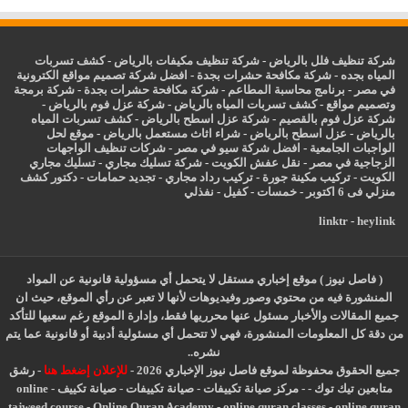
شركة تنظيف فلل بالرياض
-
شركة تنظيف مكيفات بالرياض
-
كشف تسربات
المياه بجده
-
شركة مكافحة حشرات بجدة
-
افضل شركة تصميم مواقع الكترونية
في مصر
-
برنامج محاسبة المطاعم
-
شركة مكافحة حشرات بجدة
-
شركة برمجة
وتصميم مواقع
-
كشف تسربات المياه بالرياض
-
شركة عزل فوم بالرياض
-
شركة عزل فوم بالقصيم
-
شركة عزل اسطح بالرياض
-
كشف تسربات المياه
بالرياض
-
عزل
اسطح بالرياض
-
شراء اثاث مستعمل بالرياض
-
موقع لحل
الواجبات الجامعية
-
افضل شركة سيو في مصر
-
شركات تنظيف الواجهات
الزجاجية في مصر
-
نقل عفش الكويت
-
شركة تسليك مجاري
-
تسليك مجاري
الكويت
-
تركيب مكينة جورة
-
تركيب رداد مجاري
-
تجديد حمامات
-
دكتور كشف
منزلي فى 6 اكتوبر
-
خمسات
-
كفيل
-
نفذلي
linktr
-
heylink
( فاصل نيوز ) موقع إخباري مستقل لا يتحمل أي مسؤولية قانونية عن المواد
المنشورة فيه من محتوي وصور وفيديوهات لأنها لا تعبر عن رأي الموقع، حيث ان
جميع المقالات والأخبار مسئول عنها محرريها فقط، وإدارة الموقع رغم سعيها للتأكد
من دقة كل المعلومات المنشورة، فهي لا تتحمل أي مسئولية أدبية أو قانونية عما يتم
نشره..
جميع الحقوق محفوظة لموقع فاصل نيوز الإخباري 2026 -
للإعلان إضغط هنا
-
رشق
متابعين تيك توك
-
-
مركز صيانة تكييفات
-
صيانة تكييفات
-
صيانة تكييف
-
online
tajweed course
-
Online Quran Academy
-
online quran classes
-
online quran