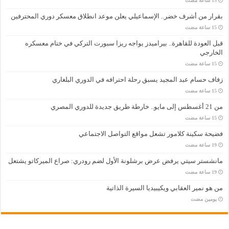
بقرار من أشرف خضر.. الإسماعيلي يعلن موعد انطلاق معسكر دوري المحترفين
قبل العودة للقاهرة.. بيراميدز يواجه ريزا سبورت التركي في ختام معسكره
الخارجي
زفاف حسام عبد المجيد يسبق رحلة احترافه في الدوري البلغاري
من 21 أغسطس إلى مايو.. خارطة طريق جديدة للدوري المصري
فضيحة سكينة كلامور تشعل مواقع التواصل الاجتماعي
مانشستر سيتي يرفض عرض برشلونة الأول لضم رودري: صراع الميركاتو يشتعل
من هو نمير العقابي ويكيبيديا السيرة الذاتية
‏يومين مضت