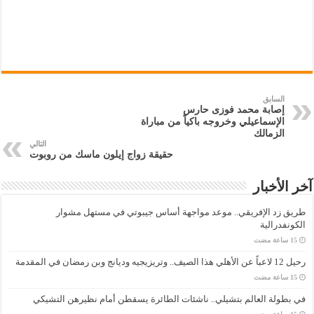
السابق
إصابة محمد فوزى حارس
الإسماعيلي وخروجه باكياً من مباراة
الزمالك
التالي
حقيقة زواج إيلون ماسك من روبوت
آخر الأخبار
طريق زد الإفريقي.. موعد مواجهة أساس جيبوتي في مستهل مشوار
الكونفدرالية
رحيل 12 لاعباً عن الأهلي هذا الصيف.. وتريزيجيه وديانج وبن رمضان في المقدمة
في بطولة العالم بتشيلي.. ناشئات الطائرة يسقطن أمام نظيرهن التشيكي