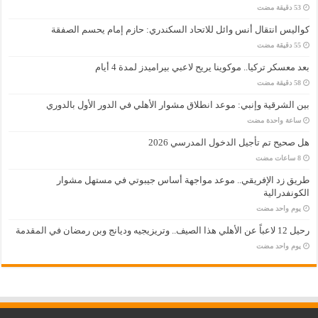
كواليس انتقال أنس وائل للاتحاد السكندري: حازم إمام يحسم الصفقة
بعد معسكر تركيا.. موكوينا يريح لاعبي بيراميدز لمدة 4 أيام
بين الشرقية وإنبي: موعد انطلاق مشوار الأهلي في الدور الأول بالدوري
‏ساعة واحدة مضت
هل صحيح تم تأجيل الدخول المدرسي 2026
طريق زد الإفريقي.. موعد مواجهة أساس جيبوتي في مستهل مشوار
الكونفدرالية
‏يوم واحد مضت
رحيل 12 لاعباً عن الأهلي هذا الصيف.. وتريزيجيه وديانج وبن رمضان في المقدمة
‏يوم واحد مضت