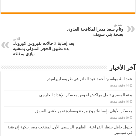
السابق
وئام سعد مديرا لمكافحة العدوى
بصحة بني سويف
التالي
بعد إصابة 3 حالات بفيروس كورونا..
بدء تطبيق الحجر المنزلي بمنشية
نيازي بمغاغة
آخر الأخبار
عقد لـ 4 مواسم: أحمد عبد القادر في طريقه لبيراميدز
بعثة المصري تصل مراكش لخوض معسكر الإعداد الخارجي
معسكر الأهلي بإسبانيا: روح مرحة وسعادة تغمر لاعبي الفريق
جدول حافل ينتظر الفراعنة.. الظهور الرسمي الأول لمنتخب مصر بنكهة إفريقية
في سبتمبر