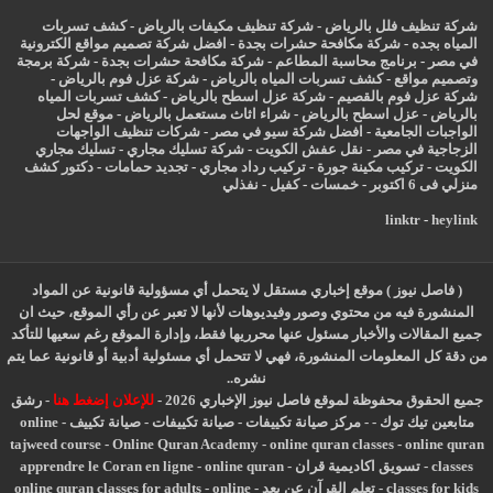
شركة تنظيف فلل بالرياض
-
شركة تنظيف مكيفات بالرياض
-
كشف تسربات
المياه بجده
-
شركة مكافحة حشرات بجدة
-
افضل شركة تصميم مواقع الكترونية
في مصر
-
برنامج محاسبة المطاعم
-
شركة مكافحة حشرات بجدة
-
شركة برمجة
وتصميم مواقع
-
كشف تسربات المياه بالرياض
-
شركة عزل فوم بالرياض
-
شركة عزل فوم بالقصيم
-
شركة عزل اسطح بالرياض
-
كشف تسربات المياه
بالرياض
-
عزل
اسطح بالرياض
-
شراء اثاث مستعمل بالرياض
-
موقع لحل
الواجبات الجامعية
-
افضل شركة سيو في مصر
-
شركات تنظيف الواجهات
الزجاجية في مصر
-
نقل عفش الكويت
-
شركة تسليك مجاري
-
تسليك مجاري
الكويت
-
تركيب مكينة جورة
-
تركيب رداد مجاري
-
تجديد حمامات
-
دكتور كشف
منزلي فى 6 اكتوبر
-
خمسات
-
كفيل
-
نفذلي
linktr
-
heylink
( فاصل نيوز ) موقع إخباري مستقل لا يتحمل أي مسؤولية قانونية عن المواد
المنشورة فيه من محتوي وصور وفيديوهات لأنها لا تعبر عن رأي الموقع، حيث ان
جميع المقالات والأخبار مسئول عنها محرريها فقط، وإدارة الموقع رغم سعيها للتأكد
من دقة كل المعلومات المنشورة، فهي لا تتحمل أي مسئولية أدبية أو قانونية عما يتم
نشره..
جميع الحقوق محفوظة لموقع فاصل نيوز الإخباري 2026 -
للإعلان إضغط هنا
-
رشق
متابعين تيك توك
-
-
مركز صيانة تكييفات
-
صيانة تكييفات
-
صيانة تكييف
-
online
tajweed course
-
Online Quran Academy
-
online quran classes
-
online quran
classes
-
تسويق اكاديمية قران
-
online quran
-
apprendre le Coran en ligne
classes for kids
-
تعلم القرآن عن بعد
-
online
-
online quran classes for adults