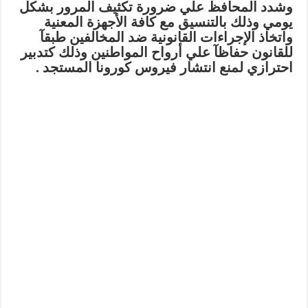
وشدد المحافظ علي ضرورة تكثيف المرور بشكل
يومي وذلك بالتنسيق مع كافة الأجهزة المعنية
واتخاذ الإجراءات القانونية ضد المخالفين طبقآ
للقانون حفاظآ علي أرواح المواطنين وذلك كتدبير
احترازي لمنع انتشار فيروس كورونا المستجد .