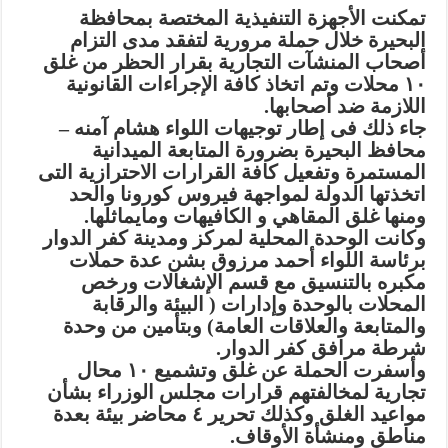
تمكنت الأجهزة التنفيذية المختصة بمحافظة
البحيرة خلال حملة مرورية لتفقد مدى التزام
أصحاب المنشآت التجارية بقرار الحظر من غلق
١٠ محلات وتم اتخاذ كافة الإجراءات القانونية
اللازمة ضد أصحابها.
جاء ذلك فى إطار توجيهات اللواء هشام آمنه –
محافظ البحيرة بضرورة المتابعة الميدانية
المستمرة وتفعيل كافة القرارات الاحترازية التى
اتخذتها الدولة لمواجهة فيروس كورونا والحد
ومنها غلق المقاهي و الكافيهات ومايماثلها.
وكانت الوحدة المحلية لمركز ومدينة كفر الدوار
برئاسة اللواء أحمد مرزوق بشن عدة حملات
مكبره بالتنسيق مع قسم الإشغالات ورخص
المحلات بالوحدة وإدارات ( البيئة والرقابة
والمتابعة والعلاقات العامة) وبتأمين من وحدة
شرطة مرافق كفر الدوار.
وأسفرت الحملة عن غلق وتشميع ١٠ محال
تجارية لمخالفتهم قرارات مجلس الوزراء بشأن
مواعيد الغلق وكذلك تحرير ٤ محاضر بيئة بعدة
مناطق ومنشأة الأوقاف.