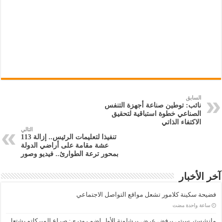
السابق
نائب: توطين صناعة أجهزة التنفس
الصناعي خطوة استباقية لتحقيق
الاكتفاء الذاتي
التالي
تنفيذا لتعليمات الرئيس.. إزالة 113
عشة مقامة على أراضي الدولة
بمحور ترعة الطوارئ.. فيديو وصور
آخر الأخبار
فضيحة سكينة كلامور تشعل مواقع التواصل الاجتماعي
‏ساعة واحدة مضت
مانشستر سيتي يرفض عرض برشلونة الأول لضم رودري: صراع الميركاتو يشتعل