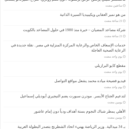
‏ساعتين مضت
من هو نمير العقابي ويكيبيديا السيرة الذاتية
شركة مصاعد المضيان – خبرة منذ 1980 في حلول المصاعد بالكويت
خدمات الإسعاف الخاص والرعاية المركزة المنزلية في مصر.. نقلة جديدة في
الرعاية الصحية العاجلة
‏يوم واحد مضت
مقطع كايو البرازيلي
‏يوم واحد مضت
فيديو فضيحة مياده محمد يشعل مواقع التواصل
‏يوم واحد مضت
لتدعيم الجناح الأيسر.. مودرن سبورت يضم النيجيري أيوديلي إسماعيل
‏يومين مضت
الأهلي يمطر شباك النجوم بستة أهداف ودياً دون إمام عاشور
‏يومين مضت
بـ 34 ميدالية.. وزير الرياضة يهنيء اتحاد الشطرنج بتصدر البطولة العربية