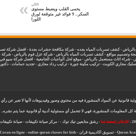
التالي
يحمى القلب ويضبط مستوى
السكر.. 9 فوائد غير متوقعة لورق
اللورا
الرياض
-
كشف تسربات المياه بجده
-
شركة مكافحة حشرات بجدة
-
افضل شركة تصمي
جة وتصميم مواقع
-
كشف تسربات المياه بالرياض
-
شركة عزل فوم بالرياض
-
شركة ع
ض
-
شراء اثاث مستعمل بالرياض
-
موقع لحل الواجبات الجامعية
-
افضل شركة سيو في
سليك مجاري الكويت
-
تركيب مكينة جورة
-
تركيب رداد مجاري
-
تجديد حمامات
-
دكتور ك
ية قانونية عن المواد المنشورة فيه من محتوي وصور وفيديوهات لأنها لا تعبر عن رأي 
 كل المعلومات المنشورة، فهي لا تتحمل أي مسئولية أدبية أو قانونية عما يتم نشره..
للإعلان إضغط هنا
-
رشق متابعين تيك توك
-
-
مركز صيانة تكييفات
-
صيانة تكييفات
Quran Ac
-
تسويق اكاديمية قران
-
online quran classes for kids
-
Coran en ligne