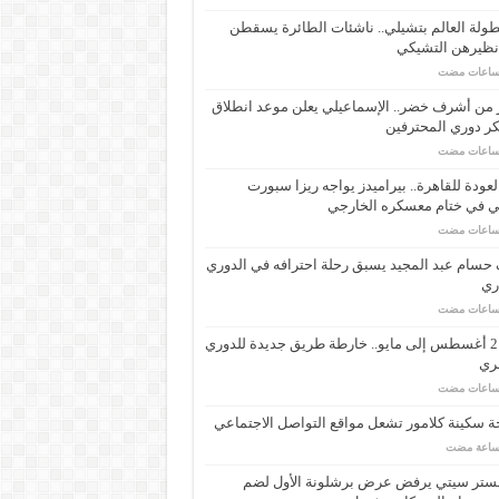
ولة العالم بتشيلي.. ناشئات الطائرة يسقطن
نظيرهن التشيكي
 من أشرف خضر.. الإسماعيلي يعلن موعد انطلاق
ر دوري المحترفين
لعودة للقاهرة.. بيراميدز يواجه ريزا سبورت
ي في ختام معسكره الخارجي
حسام عبد المجيد يسبق رحلة احترافه في الدوري
اري
من 21 أغسطس إلى مايو.. خارطة طريق جديدة للدوري
ري
 سكينة كلامور تشعل مواقع التواصل الاجتماعي
ستر سيتي يرفض عرض برشلونة الأول لضم