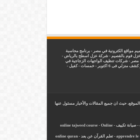
م مواقع الكترونية في مصر
-
برنامج محاسبة
زل فوم بالقصيم
-
شركة عزل اسطح بالرياض
-
 مصر
-
شركات تنظيف الواجهات الزجاجية في
شف منزلي فى 6 اكتوبر
-
خمسات
-
كفيل
-
الموقع، حيث ان جميع المقالات والأخبار مسئول عنها
-
صيانة تكييف
-
Online
-
online tajweed course
apprendre le 
-
تعلم القرآن عن بعد
-
online quran