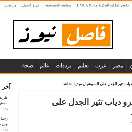
حقوق الملكية الفكرية DMCA Policy
سياسة الخصوصية
فريق العمل
من نحن
مصر
عرب
تعليم
ترددات
عالم
صحة
ياب تثير الجدل على السوشيال ميديا.. شاهد
آخر ا
طريق 
رو دياب تثير الجدل على
مستهل
ر
وبن 