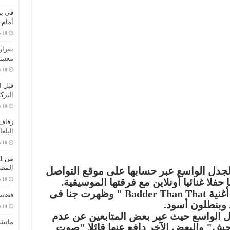
في بط
أمام 
بقرار
معسك
قبل ا
الترك
زفاف 
البلغ
المص
لجدل الواسع عبر حسابها على موقع التواصل
حفلا غنائيا أونلاين مع فرقتها الموسيقية.
وعلقت جنا على الفيديو قائلة: "أغنية Badder Than That " وظهرت جنا فى
فضيحة
وبنطلون أسود.
 الواسع حيث عبر بعض المتابعين عن عدم
مانش
ش" والبعض الآخر دافع عنها قائلا "صوت