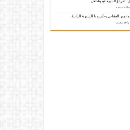
: صراع الميركاتو يشتعل
 نمير العقابي ويكيبيديا السيرة الذاتية
م واحد مضت