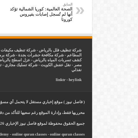
السابق
الصحة العالمية: كوريا الشمالية تؤكد
أنها لم تُسجل إصابات بفيروس
كورونا
شركة تنظيف فلل بالرياض
-
شركة تنظيف مكيفات ب
المطاعم
-
شركة مكافحة حشرات بجدة
-
شركة برم
كشف تسربات المياه بالرياض
-
عزل
اسطح بالريا
مصر
-
نقل عفش الكويت
-
شركة تسليك مجاري
-
ت
نفذلي
linktr
-
heylink
( فاصل نيوز ) موقع إخباري مستقل لا يتحمل أي مسؤول
محرريها فقط، وإدارة الموقع رغم سعيها للتأكد من دقة
جميع الحقوق محفوظة لموقع فاصل نيوز الإخباري 2026 -
ademy
-
online quran classes
-
online quran classes