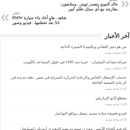
خالد النبوي يتصدر تويتر.. ومتابعون:
مقارنته مع أي ممثل ظلم كبير
التالي
شاهد.. هاوٍ أعاد بناء سيارة BMW
X6 بعد تحطمها.. فيديو وصور
آخر الأخبار
من هو نمير العقابي ويكيبيديا السيرة الذاتية
شركة مصاعد المضيان – خبرة منذ 1980 في حلول المصاعد بالكويت
خدمات الإسعاف الخاص والرعاية المركزة المنزلية في مصر.. نقلة جديدة في
الرعاية الصحية العاجلة
مقطع كايو البرازيلي
فيديو فضيحة مياده محمد يشعل مواقع التواصل
لتدعيم الجناح الأيسر.. مودرن سبورت يضم النيجيري أيوديلي إسماعيل