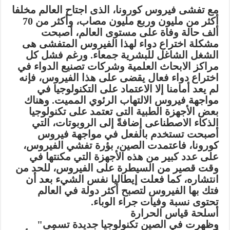
مع تفشى فيروس كورونا، الذى اجتاح العالم مخلفا
أكثر من مليون وربع مليون مصاب، وأكثر من 70
ألف حالة وفاة على مستوى العالم، أصبحت
مشكلة اختراع دواء لهذا الفيروس المتفشى هى
الشغل الشاغل للبشرية جمعاء. ورغم فشل كل
مراكز الابحاث العلمية وشركات تصنيع الدواء في
اختراع دواء فعال يقضى على هذا الفيروس، فإنه
لم يعد أمامنا إلا الاعتماد على التكنولوجيا في
مواجهة فيروس الالتهاب الرئوي المميت. وهناك
بعض الأجهزة الطبية التى تعتمد على تكنولوجيا
الذكاء الاصطناعى إضافةً إلى الروبوتات، التي
أصبحت تستخدم بالفعل في مواجهة فيروس
كورونا، فاعتمدت الصين، بؤرة تفشي الفيروس،
على عدد كبير من هذه الأجهزة التي مكنتها في
وقت قصير من السيطرة على الفيروس، للحد من
انتشاره، كما فعلت إيطاليا نفس الشيء بعد أن
فتك بها الفيروس لتصبح أكثر دولة في العالم
تحتوى نسبة وفيات جراء الوباء.
أسلحة قياس الحرارة
وظهرت في الصين تكنولوجيا جديدة تسمى"