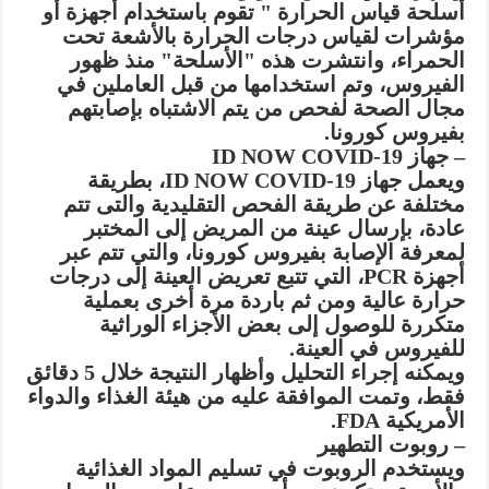
أسلحة قياس الحرارة " تقوم باستخدام أجهزة أو
مؤشرات لقياس درجات الحرارة بالأشعة تحت
الحمراء، وانتشرت هذه "الأسلحة" منذ ظهور
الفيروس، وتم استخدامها من قبل العاملين في
مجال الصحة لفحص من يتم الاشتباه بإصابتهم
بفيروس كورونا.
– جهاز ID NOW COVID-19
ويعمل جهاز ID NOW COVID-19، بطريقة
مختلفة عن طريقة الفحص التقليدية والتى تتم
عادة، بإرسال عينة من المريض إلى المختبر
لمعرفة الإصابة بفيروس كورونا، والتي تتم عبر
أجهزة PCR، التي تتبع تعريض العينة إلى درجات
حرارة عالية ومن ثم باردة مرة أخرى بعملية
متكررة للوصول إلى بعض الأجزاء الوراثية
للفيروس في العينة.
ويمكنه إجراء التحليل وأظهار النتيجة خلال 5 دقائق
فقط، وتمت الموافقة عليه من هيئة الغذاء والدواء
الأمريكية FDA.
– روبوت التطهير
ويستخدم الروبوت في تسليم المواد الغذائية