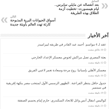
السابق
بعد انفصاله عن مايلي سايرس..
ليام هيمسورث: تخطيت أزمة
الطلاق بهذه الطريقة
التالي
أسواق الحيوانات البرية المذبوحة
كارثة تهدد العالم بأوبئة جديدة
آخر الأخبار
عقد لـ 4 مواسم: أحمد عبد القادر في طريقه لبيراميدز
بعثة المصري تصل مراكش لخوض معسكر الإعداد الخارجي
معسكر الأهلي بإسبانيا: روح مرحة وسعادة تغمر لاعبي الفريق
جدول حافل ينتظر الفراعنة.. الظهور الرسمي الأول لمنتخب مصر بنكهة إفريقية
في سبتمبر
كواليس انتقال أنس وائل للاتحاد السكندري: حازم إمام يحسم الصفقة