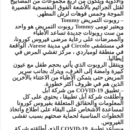
والأدوية ويتكون من أربع مجموعات من المصابيح
لقتل الجراثيم بالأشعة الفوق البنفسجية القصيرة
الموجة وخمس فوهات لرش المطهر.
– روبوت التمريض Tommy
ويعتبر تومى Tommy روبوت التمريض هو واحد
من ست روبوتات جديدة تساعد الأطباء
والممرضات على رعاية مرضى فيروس كورونا،
في مستشفى Circolo في مدينة Varese، الواقعة
في منطقة لومباردي ، مركز تفشي المرض في
إيطاليا.
وينتقل الروبوت الذي يأتي بحجم طفل مع عيون
كبيرة وامضة إلى الغرف، ويترك بجانب سرير
المريض حتى يتمكن الأطباء من الاعتناء بالآخرين
الذين هم في ظروف أكثر خطورة.
– تطبيق COVID-19 من شركة آبل
وأطلقت شركة آبل تطبيقا ، يحتوي على كل
المعلومات والحقائق المتعلقة بفيروس كورونا
لمساعدة الأشخاص على البقاء على اطلاع واتخاذ
الخطوات المناسبة لحماية صحتهم بسبب تفشى
الفيروس.
ويساعد تطبيق COVID-19 الذى أطلقته شركة