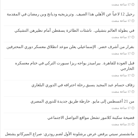
رحيل 12 لاعباً عن الأهلي هذا الصيف.. وتريزيجيه وديانج وبن رمضان في المقدمة
في بطولة العالم بتشيلي.. ناشئات الطائرة يسقطن أمام نظيرهن التشيكي
بقرار من أشرف خضر.. الإسماعيلي يعلن موعد انطلاق معسكر دوري المحترفين
قبل العودة للقاهرة.. بيراميدز يواجه ريزا سبورت التركي في ختام معسكره
الخارجي
زفاف حسام عبد المجيد يسبق رحلة احترافه في الدوري البلغاري
من 21 أغسطس إلى مايو.. خارطة طريق جديدة للدوري المصري
فضيحة سكينة كلامور تشعل مواقع التواصل الاجتماعي
مانشستر سيتي يرفض عرض برشلونة الأول لضم رودري: صراع الميركاتو يشتعل