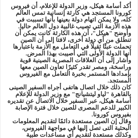
أكد أسامة هيكل، وزير الدولة للإعلام، أن فيروس
كورونا المستجد هي كارثة إنسانية تمس العالم
كله، ولا يمكن اتهام دولة بعينها بأنها تسببت في
هذه الأزمة التي تصيب غالبية دول العالم حاليا.
وأوضح "هيكل"، أن هذه الكارثة كانت يمكن أن
تنطلق من أي دولة أخرى، لافتا إلى أن الصين
تحملت عبئًا ثقيلًا في التعامل مع الأزمة باعتبارها
أنها الدولة الأولى التي أصيبت بهذا المرض.
وأشار إلى أن العلاقات المصرية الصينية قوية
وراسخة، ومصر تقدر كثيرًا تعاون الصين معها
بإمدادها المستمر بخبرة التعامل مع الفيروس
المستجد.
كان ذلك خلال اتصال هاتفى أجراه السفير الصينى
بالقاهرة "لياو ليتشيانج" مع وزير الدولة للإعلام
أسامة هيكل، عبر السفير خلال الاتصال عن تقديره
الكبير للدعم المصرى للصين خلال فترة الإصابة
بفيروس كورونا.
وقال إن الصين مستعدة دائمًا لتقديم المعلومات
البحثية التى تصل إليها في مواجهة الفيروس،
وكذلك مستعدة لتقديم أي مساعدات طبية