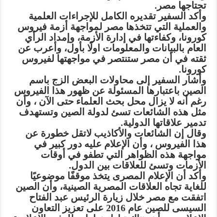
تحتاجها مصر.
وأكد السفير تقديره الكامل للإجراءات العلمية
والعملية التي تتخذها مصر لمواجهة أزمة فيروس
كورونا، وكفاءتها في إدارة الأزمة، وإمداد الرأي
العام بالبيانات والمعلومات اولًا بأول، وأعرب عن
ثقته في أن مصر ستنتصر في مواجهتها لفيروس
كورونا.
وأشار السفير إلى محاولات البعض الزج باسم
الصين باعتبارها المسئولة عن ظهور هذا الفيروس
رغم أنه لا يزال محل بحث العلماء حتى الآن ، وأن
مثل هذه الشائعات تسئ لدولة الصين وتستهدف
تدمير علاقاتها الدولية.
وقال إن الشائعات والأكاذيب لاتقل خطورة عن
هذا الفيروس ، وأن الإعلام عليه دور كبير في
مواجهة هذه الظواهر التي تطفو في أوقات
الأزمات وتسئ للعلاقات بين الدول.
وأكد أن الإعلام المصرى يتخذ موقفًا موضوعيًا
للغاية تجاه العلاقات المصرية الصينية، وأن الصين
اتفقت مع مصر خلال زيارة الرئيس عبد الفتاح
السيسى للصين عام 2016 على تعزيز التعاون